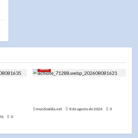
Salud
ara su
«Achiote y estrés oxidativo: ¿Pueden
ncia
sus hojas ayudar a combatir el
para el
envejecimiento?»
mundoaldia.net
8 de agosto de 2026
0
026
0