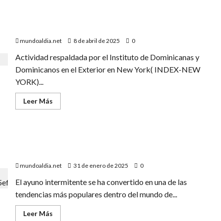
5
Bebidas
Asociación de Profesionales en Belleza dominicanas
que
Afectan
celebran el Día de la Estética en Nueva York
tus
Riñones
mundoaldia.net
8 de abril de 2025
0
y
Debes
Actividad respaldada por el Instituto de Dominicanas y
Evitar
Dominicanos en el Exterior en New York( INDEX-NEW
YORK)...
Leer
Leer Más
más
acerca
de
Asociación
de
El ayuno intermitente te puede ayudar a perder algo
Profesionales
en
más de peso que una dieta baja en calorías
Belleza
dominicanas
mundoaldia.net
31 de enero de 2025
0
celebran
el
El ayuno intermitente se ha convertido en una de las
Día
de
tendencias más populares dentro del mundo de...
la
Estética
en
Leer
Leer Más
Nueva
más