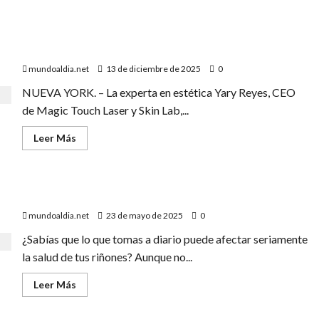
Yary Reyes Una Dominicana de Éxito en el Exterior
mundoaldia.net
13 de diciembre de 2025
0
NUEVA YORK. – La experta en estética Yary Reyes, CEO
de Magic Touch Laser y Skin Lab,...
Leer
Leer Más
más
acerca
de
Yary
Reyes
5 Bebidas que Afectan tus Riñones y Debes Evitar
Una
Dominicana
mundoaldia.net
23 de mayo de 2025
0
de
Éxito
en
¿Sabías que lo que tomas a diario puede afectar seriamente
el
la salud de tus riñones? Aunque no...
Exterior
Leer
Leer Más
más
acerca
de