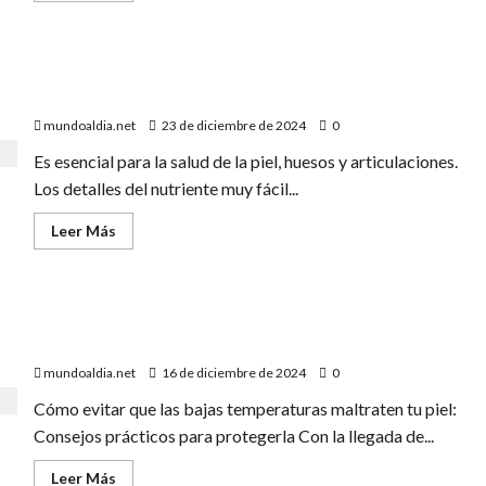
York
acerca
de
El
ayuno
Cuál es la vitamina que ayuda a la producción de
intermitente
te
colágeno y en qué alimentos se encuentra
puede
ayudar
mundoaldia.net
23 de diciembre de 2024
0
a
perder
Es esencial para la salud de la piel, huesos y articulaciones.
algo
más
Los detalles del nutriente muy fácil...
de
peso
que
Leer
Leer Más
una
más
dieta
acerca
baja
de
en
Cuál
calorías
es
Cómo evitar que las bajas temperaturas maltrate tu
la
vitamina
piel
que
ayuda
mundoaldia.net
16 de diciembre de 2024
0
a
la
Cómo evitar que las bajas temperaturas maltraten tu piel:
producción
de
Consejos prácticos para protegerla Con la llegada de...
colágeno
y
en
Leer
Leer Más