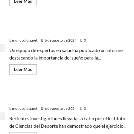
Leer
Leer Más
más
acerca
de
5
maneras
«Expertos Subrayan la Importancia del Sueño para la
en
las
Salud General»
que
el
mundoaldia.net
6 de agosto de 2024
0
aceite
de
Un equipo de expertos en salud ha publicado un informe
oliva
puede
destacando la importancia del sueño para la...
añadir
años
a
Leer
Leer Más
tu
más
vida
acerca
de
«Expertos
Subrayan
Investigaciones Confirman el Impacto Positivo del
la
Importancia
Ejercicio Regular en la Salud Mental y Física»
del
Sueño
mundoaldia.net
6 de agosto de 2024
0
para
la
Recientes investigaciones llevadas a cabo por el Instituto
Salud
General»
de Ciencias del Deporte han demostrado que el ejercicio...