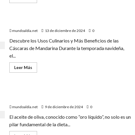
qué
más
alimentos
acerca
se
de
encuentra
Cómo
evitar
5 usos de las cáscaras de mandarina
que
las
mundoaldia.net
13 de diciembre de 2024
0
bajas
temperaturas
maltrate
Descubre los Usos Culinarios y Más Beneficios de las
tu
Cáscaras de Mandarina Durante la temporada navideña,
piel
el...
Leer
Leer Más
más
acerca
de
5
usos
5 maneras en las que el aceite de oliva puede añadir
de
las
años a tu vida
cáscaras
de
mundoaldia.net
9 de diciembre de 2024
0
mandarina
El aceite de oliva, conocido como “oro líquido”, no solo es un
pilar fundamental de la dieta...