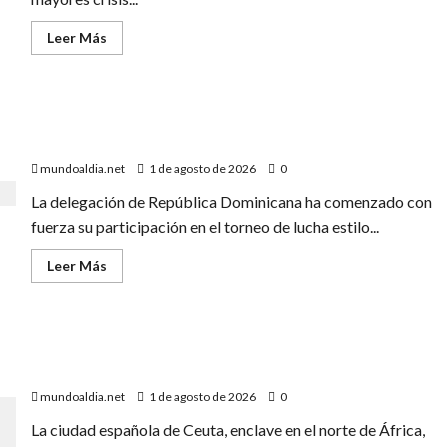
cierre
del
Estrecho
Leer
Leer Más
de
más
Ormuz
acerca
de
«Ceuta
2026:
«Triunfo Dominicano en Lucha: Foca Gana Oro y Tres
El
Éxodo
Bronces en el Primer Día de los Juegos 2026»
que
Desbordó
mundoaldia.net
1 de agosto de 2026
0
a
España
La delegación de República Dominicana ha comenzado con
y
Expuso
fuerza su participación en el torneo de lucha estilo...
las
Tensiones
con
Leer
Leer Más
Marruecos»
más
acerca
de
«Triunfo
Dominicano
«Ceuta: La Puerta de Europa que Atrae a Miles de
en
Lucha:
Jóvenes Marroquíes en Busca de Oportunidades»
Foca
Gana
mundoaldia.net
1 de agosto de 2026
0
Oro
y
La ciudad española de Ceuta, enclave en el norte de África,
Tres
Bronces