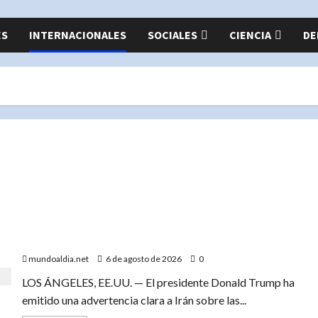
ES
INTERNACIONALES
SOCIALES
CIENCIA
DE
«Donald Trump advierte a Irán con un ‘golpe muy duro’
si incumple las negociaciones nucleares»
mundoaldia.net
6 de agosto de 2026
0
LOS ÁNGELES, EE.UU. — El presidente Donald Trump ha
emitido una advertencia clara a Irán sobre las...