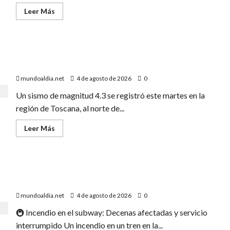
militar»
Leer
Leer Más
más
acerca
de
«Rusia
demuestra
«Un sismo de 4.3 en la Toscana obliga a suspender
su
superioridad:
trenes en Italia por precaución»
Ucrania
no
mundoaldia.net
4 de agosto de 2026
0
interceptó
ningún
Un sismo de magnitud 4.3 se registró este martes en la
misil
en
región de Toscana, al norte de...
el
último
ataque
Leer
Leer Más
masivo»
más
acerca
de
«Un
sismo
«Emergencia en el metro de Nueva York: Incendio en
de
4.3
Astor Place causa heridos y retrasos»
en
la
mundoaldia.net
4 de agosto de 2026
0
Toscana
obliga
🚇 Incendio en el subway: Decenas afectadas y servicio
a
suspender
interrumpido Un incendio en un tren en la...
trenes