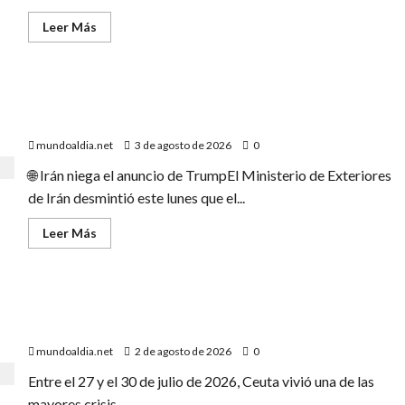
en
Italia
Leer
Leer Más
por
más
precaución»
acerca
de
«Emergencia
en
Irán vs. EE. UU.: Teherán desmiente negociaciones y
el
metro
mantiene el cierre del Estrecho de Ormuz
de
Nueva
mundoaldia.net
3 de agosto de 2026
0
York:
Incendio
🌐 Irán niega el anuncio de TrumpEl Ministerio de Exteriores
en
Astor
de Irán desmintió este lunes que el...
Place
causa
heridos
Leer
Leer Más
y
más
retrasos»
acerca
de
Irán
vs.
«Ceuta 2026: El Éxodo que Desbordó a España y Expuso
EE.
UU.:
las Tensiones con Marruecos»
Teherán
desmiente
mundoaldia.net
2 de agosto de 2026
0
negociaciones
y
Entre el 27 y el 30 de julio de 2026, Ceuta vivió una de las
mantiene
el
mayores crisis...