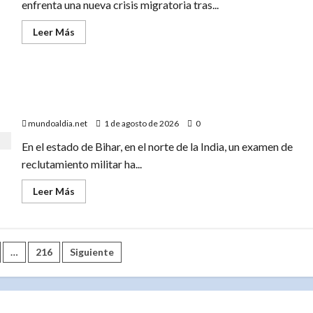
enfrenta una nueva crisis migratoria tras...
en
el
Primer
Leer
Leer Más
Día
más
de
acerca
los
de
Juegos
«Ceuta:
2026»
La
«El Examen de Bihar que Conmocionó al Mundo:
Puerta
de
Candidatos en Ropa Interior para Combatir el Fraude»
Europa
que
mundoaldia.net
1 de agosto de 2026
0
Atrae
a
En el estado de Bihar, en el norte de la India, un examen de
Miles
de
reclutamiento militar ha...
Jóvenes
Marroquíes
en
Leer
Leer Más
Busca
más
de
acerca
Oportunidades»
de
«El
Examen
ón
de
…
216
Siguiente
Bihar
que
Conmocionó
al
Mundo:
Candidatos