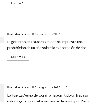
Leer
Leer Más
más
acerca
de
«Donald
Trump
«EE.UU. frena la exportación de minerales clave para
advierte
a
proteger su industria militar»
Irán
con
mundoaldia.net
5 de agosto de 2026
0
un
‘golpe
El gobierno de Estados Unidos ha impuesto una
muy
duro’
prohibición de un año sobre la exportación de dos...
si
incumple
las
Leer
Leer Más
negociaciones
más
nucleares»
acerca
de
«EE.UU.
frena
«Rusia demuestra su superioridad: Ucrania no
la
exportación
interceptó ningún misil en el último ataque masivo»
de
minerales
mundoaldia.net
5 de agosto de 2026
0
clave
para
La Fuerza Aérea de Ucrania ha admitido un fracaso
proteger
su
estratégico tras el ataque masivo lanzado por Rusia...
industria