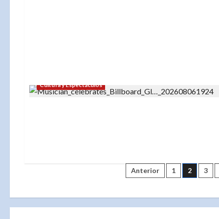
Cultura y Espectáculos
Paginación
Anterior
1
2
3
de
entradas