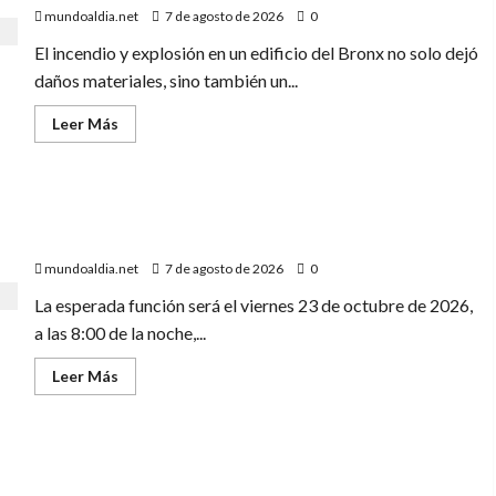
David
Ryan,
mundoaldia.net
7 de agosto de 2026
0
sospechoso
de
El incendio y explosión en un edificio del Bronx no solo dejó
homicidio
e
daños materiales, sino también un...
incendio
en
Leer
Leer Más
Nueva
más
York»
acerca
de
«Más
de
Tania Báez llega al United Palace de Nueva York “SIN
300
bomberos
PEDIR PERMISO”, el fenómeno teatral dominicano.
en
acción:
mundoaldia.net
7 de agosto de 2026
0
El
FDNY
La esperada función será el viernes 23 de octubre de 2026,
lucha
contra
a las 8:00 de la noche,...
el
incendio
en
Leer
Leer Más
el
más
Bronx
acerca
que
de
dejó
Tania
45
Báez
desplazados
«El estadio enloquece: República Dominicana arrasa en
llega
y
al
los 4×100 y el público celebra el oro con euforia»
una