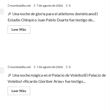
United
abuela
Palace
mundoaldia.net
7 de agosto de 2026
0
desaparecida»
de
Nueva
🎉 Una noche de gloria para el atletismo dominicanoEl
York
“SIN
Estadio Olímpico Juan Pablo Duarte fue testigo de...
PEDIR
PERMISO”,
el
Leer
Leer Más
fenómeno
más
teatral
acerca
dominicano.
de
«El
estadio
«El Palacio de Voleibol vibró: Las Reinas del Caribe
enloquece:
República
emocionan a Santo Domingo y avanzan a la final tras
Dominicana
arrasa
vencer 3-0 a Puerto Rico»
en
los
mundoaldia.net
7 de agosto de 2026
0
4×100
y
🎉 Una noche mágica en el Palacio de VoleibolEl Palacio de
el
público
Voleibol «Ricardo Gioriber Arias» fue testigo...
celebra
el
Leer
Leer Más
oro
más
con
acerca
euforia»
de
«El
Palacio