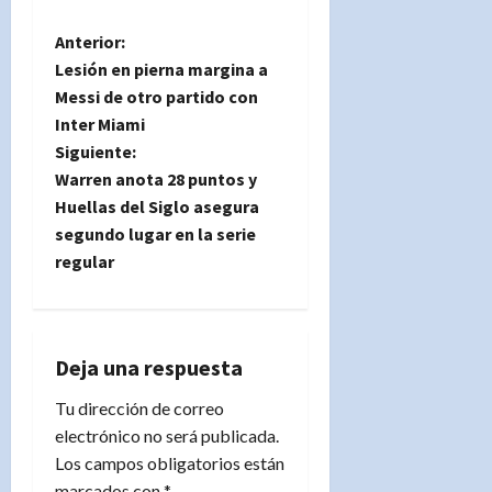
N
Anterior:
Lesión en pierna margina a
a
Messi de otro partido con
Inter Miami
v
Siguiente:
e
Warren anota 28 puntos y
Huellas del Siglo asegura
g
segundo lugar en la serie
regular
a
c
i
Deja una respuesta
Tu dirección de correo
ó
electrónico no será publicada.
n
Los campos obligatorios están
marcados con
*