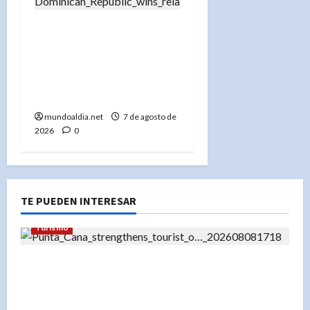
«El estadio enloquece:
República Dominicana
arrasa en los 4×100 y el
público celebra el oro con
euforia»
mundoaldia.net
7 de agosto de
2026
0
TE PUEDEN INTERESAR
Turismo
«El futuro del turismo en Punta Cana: Cómo el
turismo de experiencias está redefiniendo el
destino»