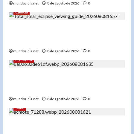
mundoaldia.net
8 de agosto de 2026
0
Ciencia
«Eclipse total de sol 12 de agosto 2026: Un
espectáculo único con alineación planetaria y
Perseidas»
mundoaldia.net
8 de agosto de 2026
0
Economía
«El Banco Mundial usa IA para su informe: Cómo
la inteligencia artificial puede ser clave para el
desarrollo global»
mundoaldia.net
8 de agosto de 2026
0
Salud
«Achiote y estrés oxidativo: ¿Pueden sus hojas
ayudar a combatir el envejecimiento?»