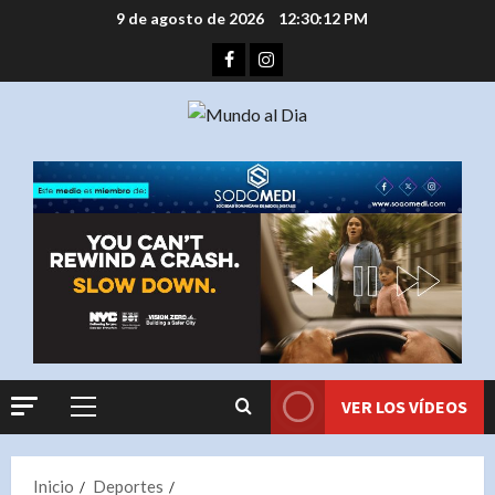
Saltar
9 de agosto de 2026
12:30:13 PM
al
Facebook
Instagram
contenido
VER LOS VÍDEOS
Menú
principal
Inicio
Deportes