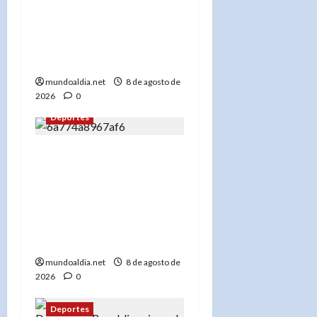
Domingo: Las Reinas del
Caribe conquistan su
séptimo oro consecutivo
ante su público»
mundoaldia.net
8 de agosto de
2026
0
Deportes
«Podio dominicano en
eSports: MenaRD gana
oro en Street Fighter 6,
Cogley plata y Velázquez
bronce en Santo Domingo
2026»
mundoaldia.net
8 de agosto de
2026
0
Deportes