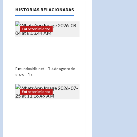
HISTORIAS RELACIONADAS
Entretenimiento
Este martes son los
premios “Dominican
Awards USA 2026”
mundoaldia.net
4 de agosto de
2026
0
Entretenimiento
Cineasta Víctor Dumé
asegura que la
inauguración de los
Juegos