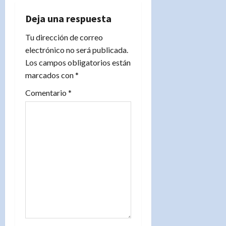
i
Deja una respuesta
Tu dirección de correo
ó
electrónico no será publicada.
n
Los campos obligatorios están
marcados con
*
d
Comentario
*
e
e
n
t
r
a