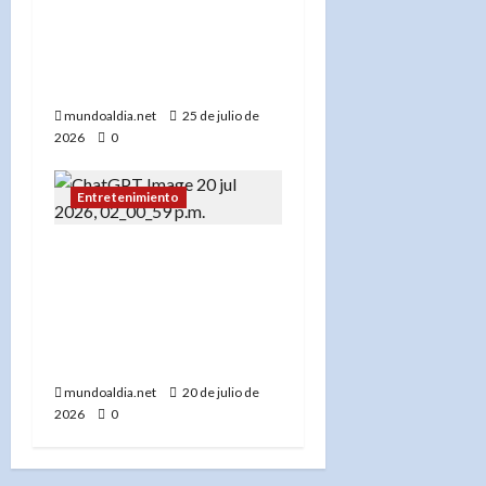
Centroamericanos y del
Caribe Santo Domingo
2026 “estuvo de
película”
mundoaldia.net
25 de julio de
2026
0
Entretenimiento
«Ya viene»: el Dr. José
Basora presenta un
proyecto que invita a
cuestionar lo que muchos
dan por sentado
mundoaldia.net
20 de julio de
2026
0