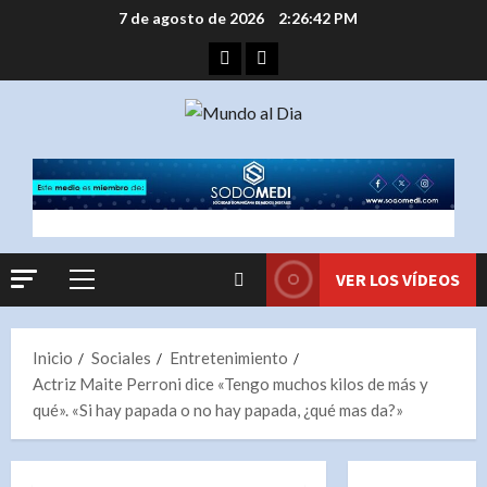
Saltar
7 de agosto de 2026
2:26:42 PM
al
Facebook
Instagram
contenido
VER LOS VÍDEOS
Menú
principal
Inicio
Sociales
Entretenimiento
Actriz Maite Perroni dice «Tengo muchos kilos de más y
qué». «Si hay papada o no hay papada, ¿qué mas da?»