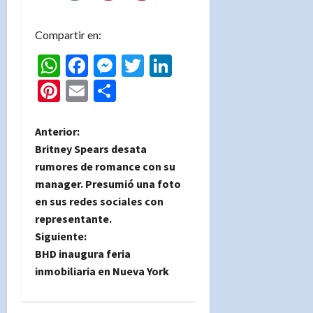
Compartir en:
WhatsApp
Facebook
Messenger
Twitter
LinkedIn
Pinterest
Email
Compartir
N
Anterior:
Britney Spears desata
a
rumores de romance con su
manager. Presumió una foto
v
en sus redes sociales con
e
representante.
Siguiente:
g
BHD inaugura feria
inmobiliaria en Nueva York
a
c