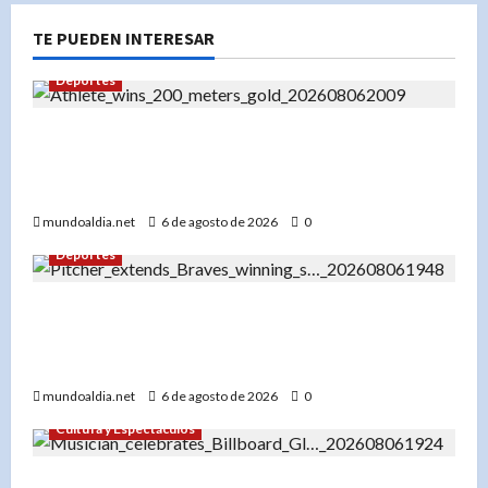
TE PUEDEN INTERESAR
Deportes
«Liranyi Alonso: La nueva reina de los 200
metros planos y el orgullo de República
Dominicana»
mundoaldia.net
6 de agosto de 2026
0
Deportes
«Bryce Elder y los Bravos de Atlanta: Una racha
de 7 victorias que los consolida como líderes de
la Liga Nacional»
mundoaldia.net
6 de agosto de 2026
0
Cultura y Espectáculos
«Don Miguelo hace historia: ‘Y Qué Fue?’ entra