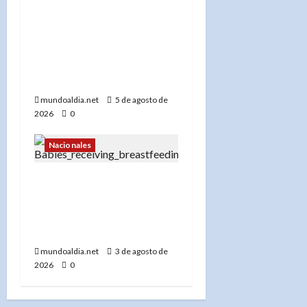
«Yeni Berenice Reynoso
capacita a periodistas
sobre el nuevo Código
Penal en República
Dominicana»
mundoaldia.net
5 de agosto de
2026
0
Nacionales
Lactancia materna en RD:
Solo el 19.2% de los
bebés la recibe de forma
exclusiva, según UNICEF
mundoaldia.net
3 de agosto de
2026
0