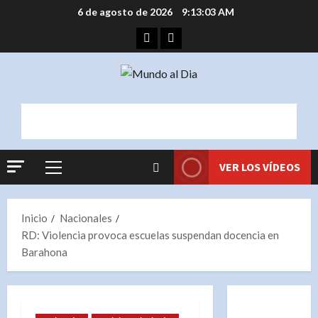
Saltar
6 de agosto de 2026
9:13:03 AM
al
Facebook
Instagram
contenido
VER LOS VÍDEOS
Menú
principal
Inicio
Nacionales
RD: Violencia provoca escuelas suspendan docencia en
Barahona