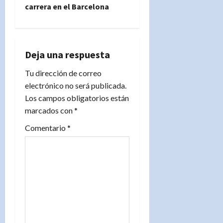
a
carrera en el Barcelona
c
i
Deja una respuesta
ó
Tu dirección de correo
n
electrónico no será publicada.
Los campos obligatorios están
d
marcados con
*
e
Comentario
*
e
n
t
r