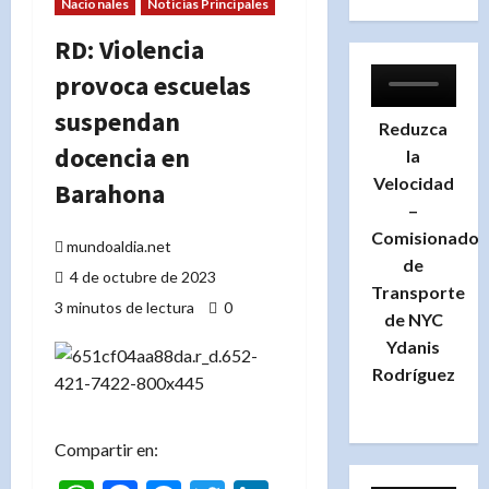
Nacionales
Noticias Principales
RD: Violencia
provoca escuelas
suspendan
Reduzca
docencia en
la
Velocidad
Barahona
–
Comisionado
mundoaldia.net
de
4 de octubre de 2023
Transporte
3 minutos de lectura
0
de NYC
Ydanis
Rodríguez
Compartir en: