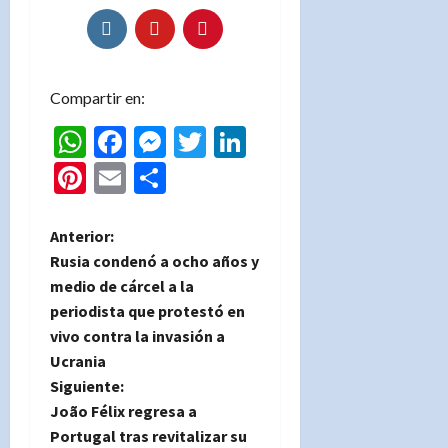
Compartir en:
WhatsApp
Facebook
Messenger
Twitter
LinkedIn
Pinterest
Email
Compartir
N
Anterior:
Rusia condenó a ocho años y
a
medio de cárcel a la
periodista que protestó en
v
vivo contra la invasión a
e
Ucrania
Siguiente:
g
João Félix regresa a
Portugal tras revitalizar su