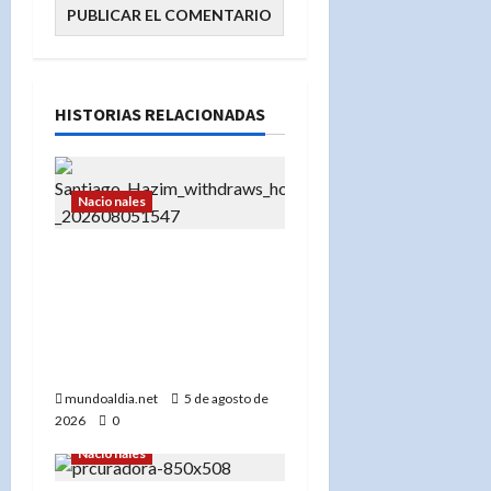
HISTORIAS RELACIONADAS
Nacionales
«Santiago Hazim desiste
de su pedido de arresto
domiciliario y acepta
prisión preventiva en el
caso Senasa»
mundoaldia.net
5 de agosto de
2026
0
Nacionales