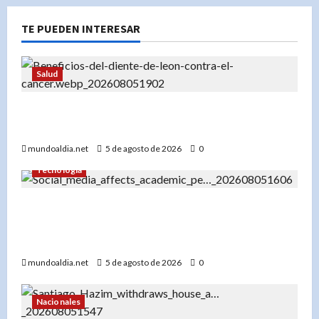
TE PUEDEN INTERESAR
Salud
«Diente de león: Una planta con propiedades
medicinales para el hígado, los riñones y más»
mundoaldia.net
5 de agosto de 2026
0
Tecnología
«El impacto del uso temprano de redes sociales
en el rendimiento académico de los
adolescentes»
mundoaldia.net
5 de agosto de 2026
0
Nacionales