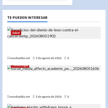
TE PUEDEN INTERESAR
Salud
«Diente de león: Una planta con propiedades
medicinales para el hígado, los riñones y más»
mundoaldia.net
5 de agosto de 2026
0
Tecnología
«El impacto del uso temprano de redes sociales
en el rendimiento académico de los
adolescentes»
mundoaldia.net
5 de agosto de 2026
0