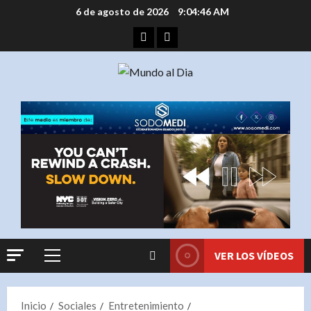
Saltar
6 de agosto de 2026
9:04:46 AM
al
Facebook
Instagram
contenido
VER LOS VÍDEOS
Menú
principal
Inicio
Sociales
Entretenimiento