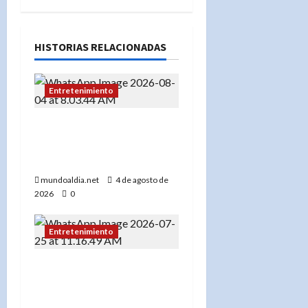
HISTORIAS RELACIONADAS
Entretenimiento
Este martes son los
premios “Dominican
Awards USA 2026”
mundoaldia.net
4 de agosto de
2026
0
Entretenimiento
Cineasta Víctor Dumé
asegura que la
inauguración de los