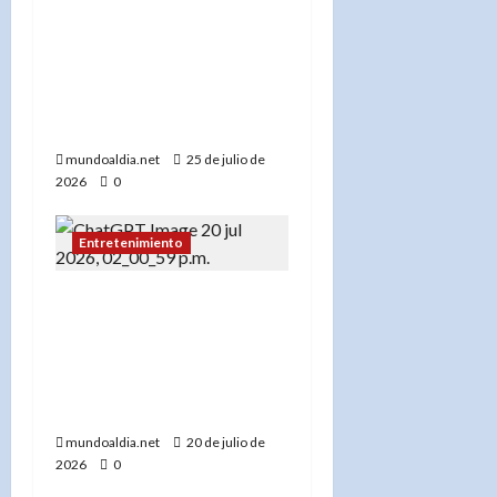
Juegos
Centroamericanos y del
Caribe Santo Domingo
2026 “estuvo de
película”
mundoaldia.net
25 de julio de
2026
0
Entretenimiento
«Ya viene»: el Dr. José
Basora presenta un
proyecto que invita a
cuestionar lo que muchos
dan por sentado
mundoaldia.net
20 de julio de
2026
0