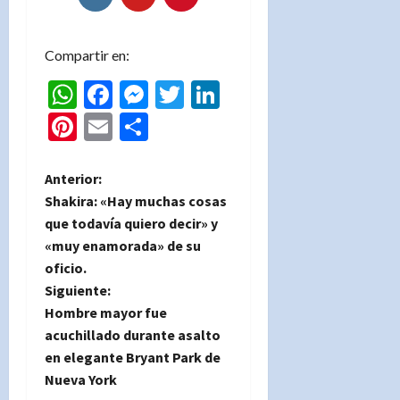
Compartir en:
WhatsApp
Facebook
Messenger
Twitter
LinkedIn
Pinterest
Email
Compartir
N
Anterior:
Shakira: «Hay muchas cosas
a
que todavía quiero decir» y
«muy enamorada» de su
v
oficio.
e
Siguiente:
Hombre mayor fue
g
acuchillado durante asalto
en elegante Bryant Park de
a
Nueva York