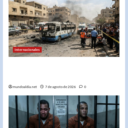
Internacionales
Explosión en microbús en Jaramana: 2 muertos
y 13 heridos en un ataque no reivindicado cerca
de Damasco
mundoaldia.net
7 de agosto de 2026
0