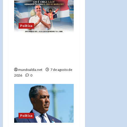
Política
Abinader celebra a
Marileidy Paulino: «¡Haces
vibrar a toda República
Dominicana!»
mundoaldia.net
7 de agosto de
2026
0
Política