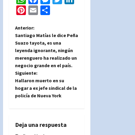
Pinterest
Email
Compartir
N
Anterior:
Santiago Matías le dice Peña
a
Suazo tayota, es una
leyenda ignorante, ningún
v
merenguero ha realizado un
e
negocio grande en el país.
Siguiente:
g
Hallaron muerto en su
hogar a ex jefe sindical de la
a
policía de Nueva York
c
i
Deja una respuesta
ó