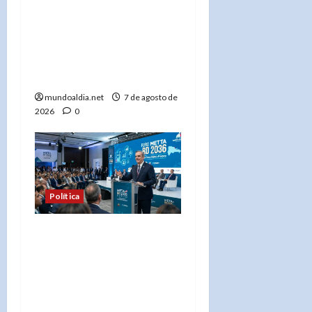
Adriano Espaillat se
mantiene en el Partido
Demócrata y apunta a
«salvarlo» tras su derrota
electoral
mundoaldia.net
7 de agosto de
2026
0
Política
«Presidente Abinader
presenta Meta RD 2036:
Un plan histórico para el
desarrollo de República
Dominicana»