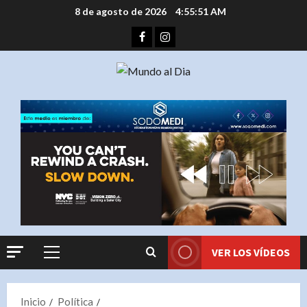
Saltar
8 de agosto de 2026
4:55:52 AM
al
Facebook
Instagram
contenido
VER LOS VÍDEOS
Menú
principal
Inicio
Política