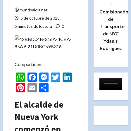
–
mundoaldia.net
Comisionado
5 de octubre de 2023
de
Transporte
5 minutos de lectura
0
de NYC
Ydanis
Rodríguez
Compartir en:
WhatsApp
Facebook
Messenger
Twitter
LinkedIn
Pinterest
Email
Compartir
El alcalde de
Nueva York
comenzó en