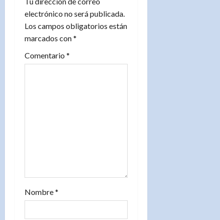
Tu dirección de correo
n
electrónico no será publicada.
Los campos obligatorios están
d
marcados con
*
e
Comentario
*
e
n
t
r
a
d
Nombre
*
a