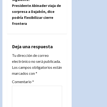
e
Presidente Abinader viaja de
sorpresa a Dajabón, dice
g
podría flexibilizar cierre
frontera
a
c
i
Deja una respuesta
Tu dirección de correo
ó
electrónico no será publicada.
n
Los campos obligatorios están
marcados con
*
d
Comentario
*
e
e