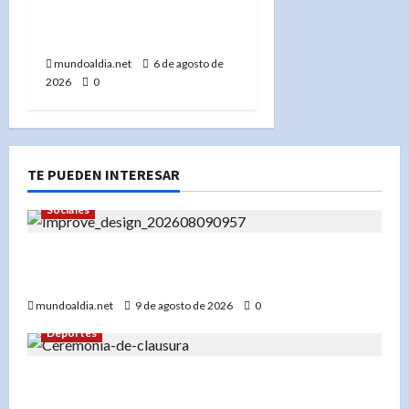
Irán y el Dow Jones marca
un nuevo récord»
mundoaldia.net
6 de agosto de
2026
0
TE PUEDEN INTERESAR
Sociales
Panorama de Desfile Dominicano en Nueva York:
hora, ruta y calles cerradas este domingo
mundoaldia.net
9 de agosto de 2026
0
Deportes
Panorama de Clausuran JCC 2026; RD cierra
histórica actuación deportiva