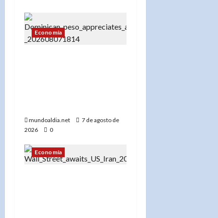
Economía
El dólar en RD hoy:
Compra a RD$56.87 y
venta a RD$59.57, con el
peso dominicano en su
mejor momento del año
mundoaldia.net
7 de agosto de
2026
0
Economía
«Wall Street cierra con
resultados dispares: Los
mercados esperan un
acuerdo entre EE.UU. e