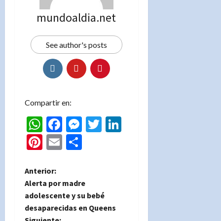
mundoaldia.net
See author's posts
Compartir en:
WhatsApp
Facebook
Messenger
Twitter
LinkedIn
Pinterest
Email
Compartir
N
Anterior:
Alerta por madre
a
adolescente y su bebé
desaparecidas en Queens
v
Siguiente: