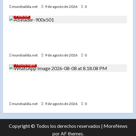
mundoaldia.net
9 de agosto de 2026
0
Política
«La llama de los Juegos Centroamericanos 2026
se apaga, pero su luz perdura en el corazón de
los participantes»
mundoaldia.net
9 de agosto de 2026
0
Tecnología
La presidenta de WAHI, Jacqueline Alemán,
invita a la comunidad a descubrir el poder de la
Inteligencia Artificial
mundoaldia.net
9 de agosto de 2026
0
Copyright © Todos los derechos reservados
|
MoreNews
por AF themes.