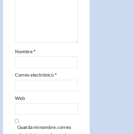
n
t
r
a
d
Nombre
*
a
s
Correo electrónico
*
Web
Guarda mi nombre, correo