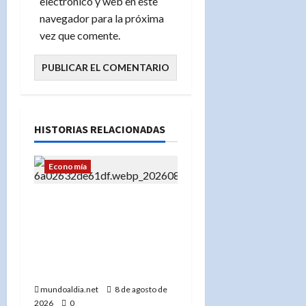
electrónico y web en este
navegador para la próxima
vez que comente.
HISTORIAS RELACIONADAS
Economía
«El Banco Mundial usa IA
para su informe: Cómo la
inteligencia artificial
puede ser clave para el
desarrollo global»
mundoaldia.net
8 de agosto de
2026
0