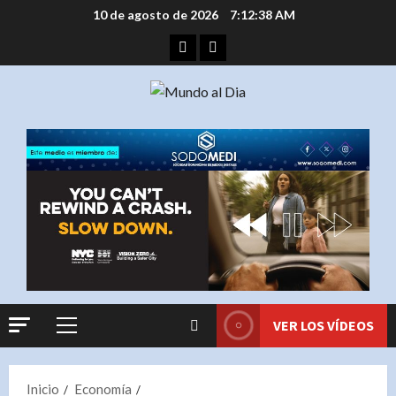
Saltar
10 de agosto de 2026
7:12:39 AM
al
Facebook
Instagram
contenido
VER LOS VÍDEOS
Menú
principal
Inicio
Economía