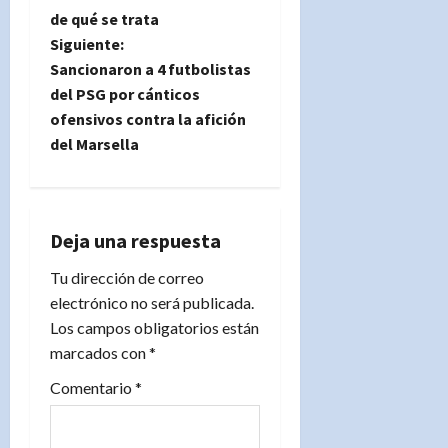
de qué se trata
v
Siguiente:
e
Sancionaron a 4 futbolistas
del PSG por cánticos
g
ofensivos contra la afición
del Marsella
a
c
i
Deja una respuesta
Tu dirección de correo
ó
electrónico no será publicada.
n
Los campos obligatorios están
marcados con
*
d
Comentario
*
e