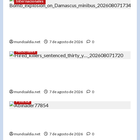
Internacionales
Explosión en microbús en Jaramana: 2 muertos
y 13 heridos en un ataque no reivindicado cerca
de Damasco
mundoaldia.net
7 de agosto de 2026
0
Nacionales
Tribunal condena a 30 años a dos hombres por
tentativa de asesinato en Capotillo: Ofrecieron
RD$100 mil por matar a una mujer
mundoaldia.net
7 de agosto de 2026
0
Política
Abinader celebra a Marileidy Paulino: «¡Haces
vibrar a toda República Dominicana!»
mundoaldia.net
7 de agosto de 2026
0