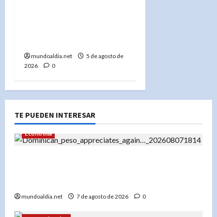
temprano de redes
sociales en el
rendimiento académico
de los adolescentes»
mundoaldia.net
5 de agosto de
2026
0
TE PUEDEN INTERESAR
Economía
El dólar en RD hoy: Compra a RD$56.87 y venta
a RD$59.57, con el peso dominicano en su mejor
momento del año
mundoaldia.net
7 de agosto de 2026
0