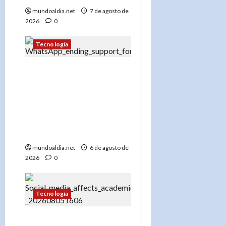
mundoaldia.net
7 de agosto de
2026
0
Tecnología
«WhatsApp dejará de
funcionar en estos
teléfonos desde el 15 de
agosto de 2026: Guía
para no quedarte sin
servicio»
mundoaldia.net
6 de agosto de
2026
0
Tecnología
«El impacto del uso