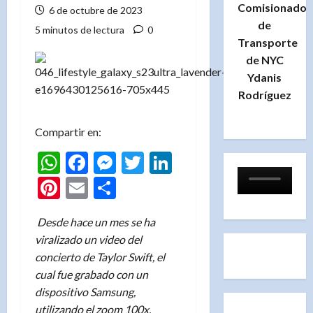
Comisionado
6 de octubre de 2023
de
5 minutos de lectura
0
Transporte
de NYC
Ydanis
Rodríguez
Compartir en:
WhatsApp
Facebook
Messenger
Twitter
LinkedIn
Pinterest
Email
Compartir
Desde hace un mes se ha
viralizado un video del
concierto de Taylor Swift, el
cual fue grabado con un
dispositivo Samsung,
utilizando el zoom 100x,