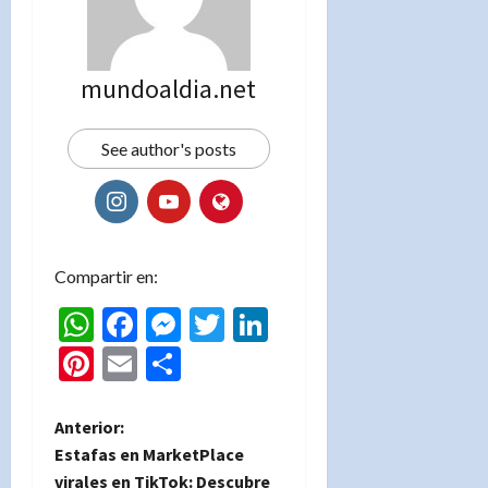
mundoaldia.net
See author's posts
Compartir en:
WhatsApp
Facebook
Messenger
Twitter
LinkedIn
Pinterest
Email
Compartir
N
Anterior:
Estafas en MarketPlace
a
virales en TikTok: Descubre