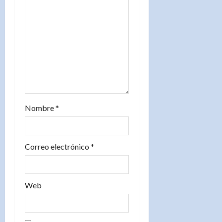
e
n
t
r
a
d
Nombre
*
a
s
Correo electrónico
*
Web