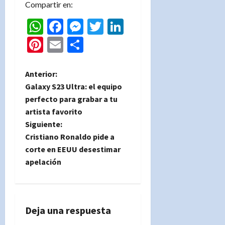
Compartir en:
WhatsApp
Facebook
Messenger
Twitter
LinkedIn
Pinterest
Email
Compartir
N
Anterior:
Galaxy S23 Ultra: el equipo
a
perfecto para grabar a tu
artista favorito
v
Siguiente:
e
Cristiano Ronaldo pide a
corte en EEUU desestimar
g
apelación
a
c
Deja una respuesta