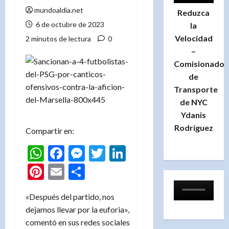
mundoaldia.net
Reduzca
6 de octubre de 2023
la
Velocidad
2 minutos de lectura
0
–
Comisionado
de
Transporte
de NYC
Ydanis
Rodríguez
Compartir en:
WhatsApp
Facebook
Messenger
Twitter
LinkedIn
Pinterest
Email
Compartir
«Después del partido, nos
dejamos llevar por la euforia»,
comentó en sus redes sociales