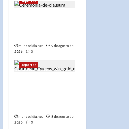
Deportes
Panorama de Clausuran
JCC 2026; RD cierra
histórica actuación
deportiva
mundoaldia.net
9 de agosto de
2026
0
Deportes
«Emoción en Santo
Domingo: Las Reinas del
Caribe conquistan su
séptimo oro consecutivo
ante su público»
mundoaldia.net
8 de agosto de
2026
0