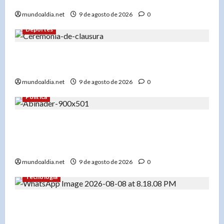
hora, ruta y calles cerradas este domingo
mundoaldia.net
9 de agosto de 2026
0
Deportes
Panorama de Clausuran JCC 2026; RD cierra
histórica actuación deportiva
mundoaldia.net
9 de agosto de 2026
0
Política
«La llama de los Juegos Centroamericanos 2026
se apaga, pero su luz perdura en el corazón de
los participantes»
mundoaldia.net
9 de agosto de 2026
0
Tecnología
La presidenta de WAHI, Jacqueline Alemán,
invita a la comunidad a descubrir el poder de la