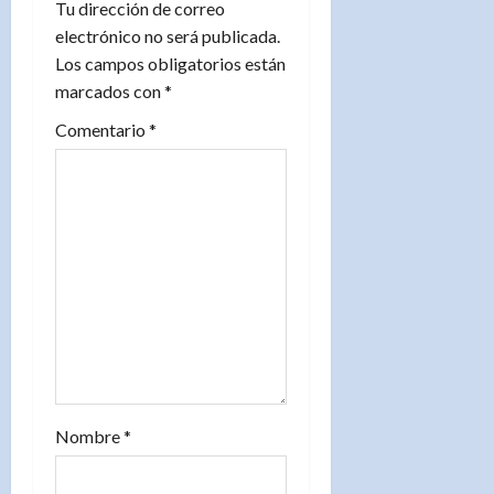
i
Tu dirección de correo
electrónico no será publicada.
ó
Los campos obligatorios están
n
marcados con
*
d
Comentario
*
e
e
n
t
r
a
Nombre
*
d