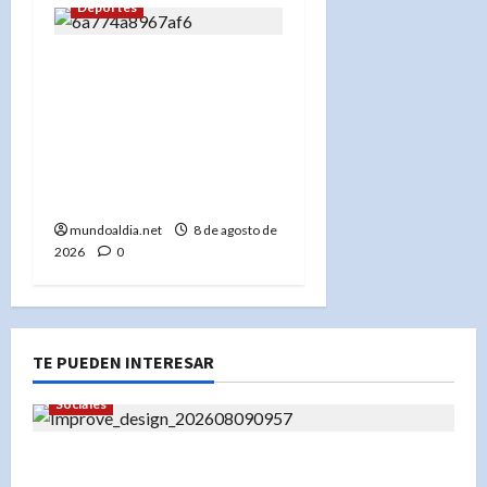
Deportes
«Podio dominicano en
eSports: MenaRD gana
oro en Street Fighter 6,
Cogley plata y Velázquez
bronce en Santo Domingo
2026»
mundoaldia.net
8 de agosto de
2026
0
TE PUEDEN INTERESAR
Sociales
Panorama de Desfile Dominicano en Nueva York: