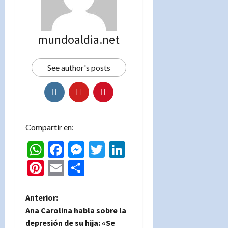
mundoaldia.net
See author's posts
Compartir en:
WhatsApp
Facebook
Messenger
Twitter
LinkedIn
Pinterest
Email
Compartir
N
Anterior:
Ana Carolina habla sobre la
a
depresión de su hija: «Se