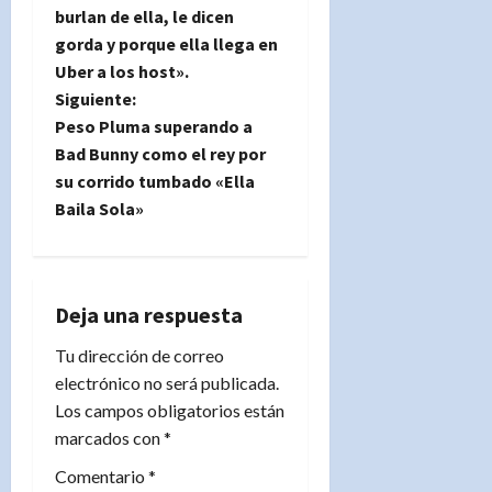
burlan de ella, le dicen
v
gorda y porque ella llega en
e
Uber a los host».
Siguiente:
g
Peso Pluma superando a
Bad Bunny como el rey por
a
su corrido tumbado «Ella
Baila Sola»
c
i
ó
Deja una respuesta
n
Tu dirección de correo
electrónico no será publicada.
d
Los campos obligatorios están
marcados con
*
e
Comentario
*