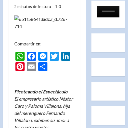
2 minutos de lectura
0
Compartir en:
WhatsApp
Facebook
Messenger
Twitter
LinkedIn
Pinterest
Email
Compartir
Picoteando el Espectáculo
El empresario artístico Néstor
Caro y Paloma Villalona, hija
del merenguero Fernando
Villalona, exhiben su amor a
los cuatro vientos.