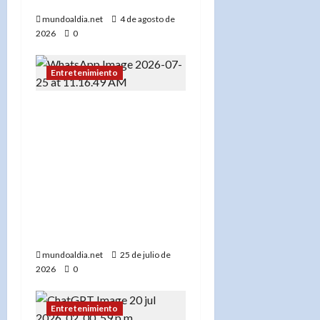
mundoaldia.net
4 de agosto de
2026
0
Entretenimiento
Cineasta Víctor Dumé
asegura que la
inauguración de los
Juegos
Centroamericanos y del
Caribe Santo Domingo
2026 “estuvo de
película”
mundoaldia.net
25 de julio de
2026
0
Entretenimiento