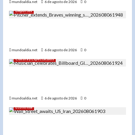
mundoaldia.net
6 de agosto de 2026
0
Deportes
«Bryce Elder y los Bravos de Atlanta: Una racha
de 7 victorias que los consolida como líderes de
la Liga Nacional»
mundoaldia.net
6 de agosto de 2026
0
Cultura y Espectáculos
«Don Miguelo hace historia: ‘Y Qué Fue?’ entra
al Top 100 Global de Billboard y marca un antes
y después en su carrera»
mundoaldia.net
6 de agosto de 2026
0
Economía
«Wall Street cierra con resultados dispares: Los
mercados esperan un acuerdo entre EE.UU. e