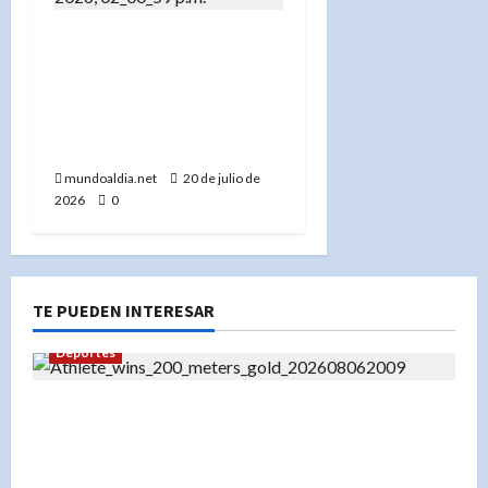
«Ya viene»: el Dr. José
Basora presenta un
proyecto que invita a
cuestionar lo que muchos
dan por sentado
mundoaldia.net
20 de julio de
2026
0
TE PUEDEN INTERESAR
Deportes
«Liranyi Alonso: La nueva reina de los 200
metros planos y el orgullo de República
Dominicana»