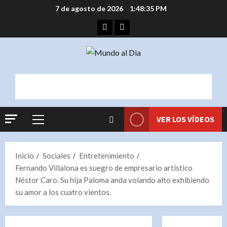
Saltar
7 de agosto de 2026
1:48:36 PM
al
Facebook
Instagram
contenido
VER LOS VÍDEOS
Menú
principal
Inicio
Sociales
Entretenimiento
Fernando Villalona es suegro de empresario artístico
Néstor Caro. Su hija Paloma anda volando alto exhibiendo
su amor a los cuatro vientos.