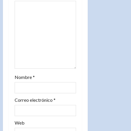
e
n
t
r
a
d
a
Nombre
*
s
Correo electrónico
*
Web