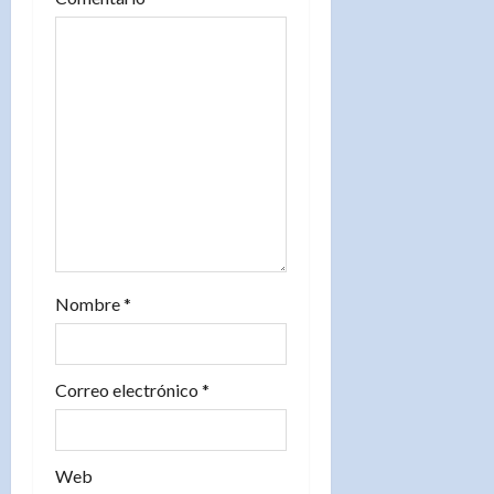
e
n
t
r
a
d
Nombre
*
a
s
Correo electrónico
*
Web