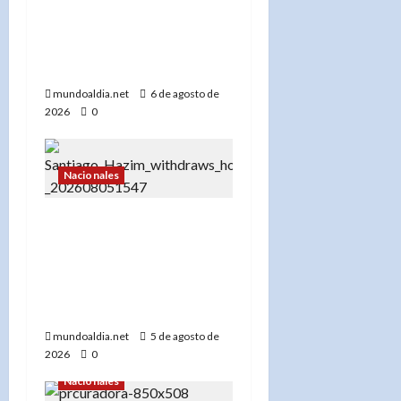
horario por los Juegos
Centroamericanos 2026:
Medidas para una
movilidad eficiente»
mundoaldia.net
6 de agosto de
2026
0
Nacionales
«Santiago Hazim desiste
de su pedido de arresto
domiciliario y acepta
prisión preventiva en el
caso Senasa»
mundoaldia.net
5 de agosto de
2026
0
Nacionales