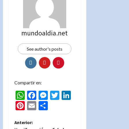
mundoaldia.net
See author's posts
Compartir en:
WhatsApp
Facebook
Messenger
Twitter
LinkedIn
Pinterest
Email
Compartir
N
Anterior: