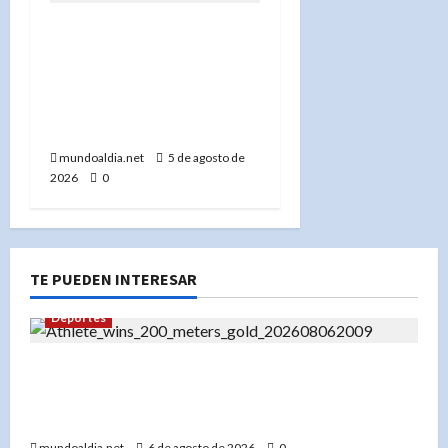
«Yeni Berenice Reynoso
capacita a periodistas
sobre el nuevo Código
Penal en República
Dominicana»
mundoaldia.net
5 de agosto de
2026
0
TE PUEDEN INTERESAR
Deportes
«Liranyi Alonso: La nueva reina de los 200
metros planos y el orgullo de República
Dominicana»
mundoaldia.net
6 de agosto de 2026
0