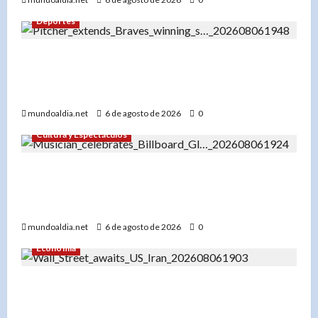
Deportes
«Bryce Elder y los Bravos de Atlanta: Una racha
de 7 victorias que los consolida como líderes de
la Liga Nacional»
mundoaldia.net
6 de agosto de 2026
0
Cultura y Espectáculos
«Don Miguelo hace historia: ‘Y Qué Fue?’ entra
al Top 100 Global de Billboard y marca un antes
y después en su carrera»
mundoaldia.net
6 de agosto de 2026
0
Economía
«Wall Street cierra con resultados dispares: Los
mercados esperan un acuerdo entre EE.UU. e