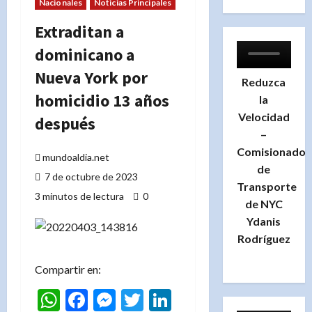
Nacionales
Noticias Principales
Extraditan a
dominicano a
Nueva York por
Reduzca
homicidio 13 años
la
Velocidad
después
–
Comisionado
mundoaldia.net
de
7 de octubre de 2023
Transporte
3 minutos de lectura
0
de NYC
Ydanis
Rodríguez
Compartir en:
WhatsApp
Facebook
Messenger
Twitter
LinkedIn