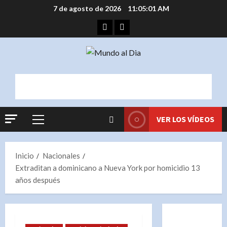
Saltar
7 de agosto de 2026
11:05:01 AM
al
Facebook
Instagram
contenido
VER LOS VÍDEOS
Menú
principal
Inicio
Nacionales
Extraditan a dominicano a Nueva York por homicidio 13
años después