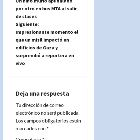
Un niño murió apuñalado
a
por otro en bus MTA al salir
de clases
v
Siguiente:
e
Impresionante momento el
que un misil impactó en
g
edificios de Gaza y
sorprendió a reportera en
a
vivo
c
i
Deja una respuesta
ó
Tu dirección de correo
n
electrónico no será publicada.
Los campos obligatorios están
d
marcados con
*
e
Comentario
*