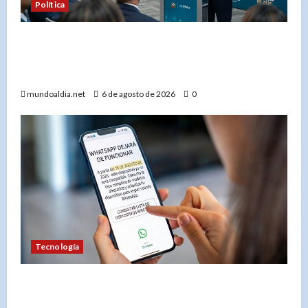
Política
«Presidente Abinader presenta Meta RD 2036:
Un plan histórico para el desarrollo de
República Dominicana»
mundoaldia.net
6 de agosto de 2026
0
Tecnología
«WhatsApp dejará de funcionar en estos
teléfonos desde el 15 de agosto de 2026: Guía