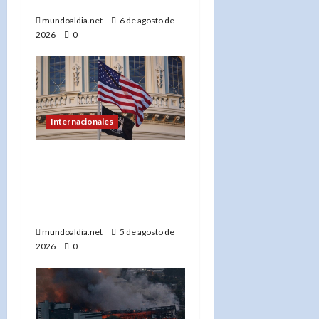
negociaciones nucleares»
mundoaldia.net
6 de agosto de
2026
0
Internacionales
«EE.UU. frena la
exportación de minerales
clave para proteger su
industria militar»
mundoaldia.net
5 de agosto de
2026
0