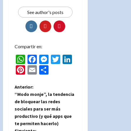
See author's posts
Compartir en:
WhatsApp
Facebook
Messenger
Twitter
LinkedIn
Pinterest
Email
Compartir
N
Anterior:
“Modo monje”, la tendencia
a
de bloquear las redes
sociales para ser más
v
productivo (y qué apps que
e
te permiten hacerlo)
Siguiente: