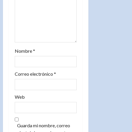
r
a
d
a
Nombre
*
s
Correo electrónico
*
Web
Guarda mi nombre, correo