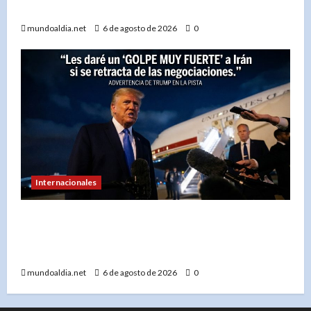
para no quedarte sin servicio»
mundoaldia.net
6 de agosto de 2026
0
Internacionales
«Donald Trump advierte a Irán con un ‘golpe
muy duro’ si incumple las negociaciones
nucleares»
mundoaldia.net
6 de agosto de 2026
0