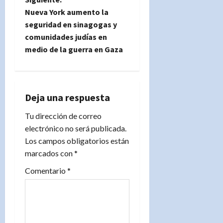
g
Nueva York aumento la
seguridad en sinagogas y
a
comunidades judías en
medio de la guerra en Gaza
c
i
ó
Deja una respuesta
n
Tu dirección de correo
electrónico no será publicada.
d
Los campos obligatorios están
marcados con
*
e
Comentario
*
e
n
t