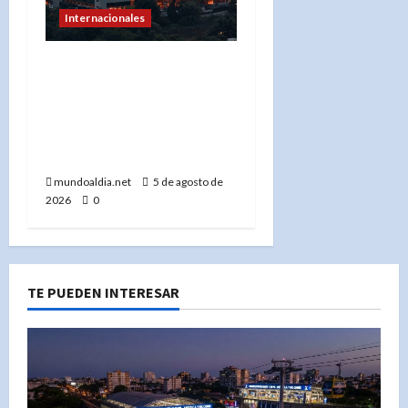
Internacionales
«Rusia demuestra su
superioridad: Ucrania no
interceptó ningún misil
en el último ataque
masivo»
mundoaldia.net
5 de agosto de
2026
0
TE PUEDEN INTERESAR