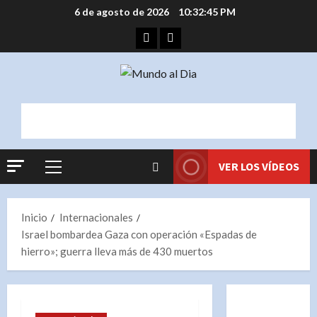
Saltar
6 de agosto de 2026
10:32:46 PM
al
Facebook
Instagram
contenido
VER LOS VÍDEOS
Menú
principal
Inicio
Internacionales
Israel bombardea Gaza con operación «Espadas de
hierro»; guerra lleva más de 430 muertos