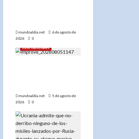
«Donald Trump advierte
a Irán con un ‘golpe muy
duro’ si incumple las
negociaciones nucleares»
mundoaldia.net
6 de agosto de
2026
0
Internacionales
«EE.UU. frena la
exportación de minerales
clave para proteger su
industria militar»
mundoaldia.net
5 de agosto de
2026
0