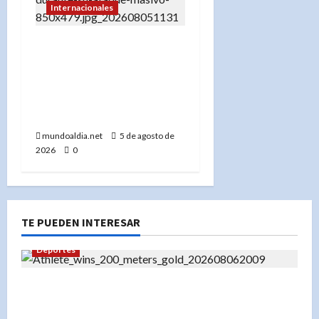
Internacionales
«Rusia demuestra su
superioridad: Ucrania no
interceptó ningún misil
en el último ataque
masivo»
mundoaldia.net
5 de agosto de
2026
0
TE PUEDEN INTERESAR
Deportes
«Liranyi Alonso: La nueva reina de los 200
metros planos y el orgullo de República