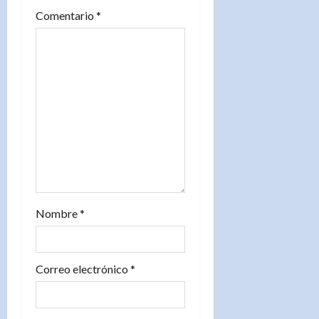
Comentario
*
e
n
t
r
a
d
a
Nombre
*
s
Correo electrónico
*