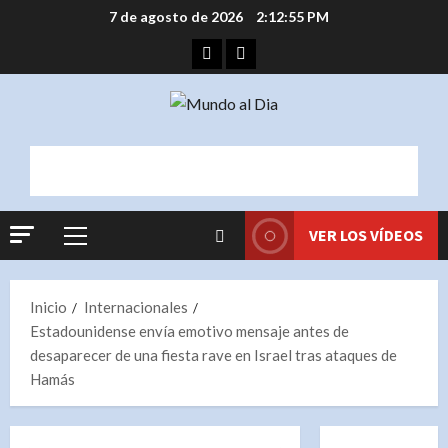
Saltar
7 de agosto de 2026
2:12:55 PM
al
Facebook
Instagram
contenido
VER LOS VÍDEOS
Menú
principal
Inicio
Internacionales
Estadounidense envía emotivo mensaje antes de
desaparecer de una fiesta rave en Israel tras ataques de
Hamás