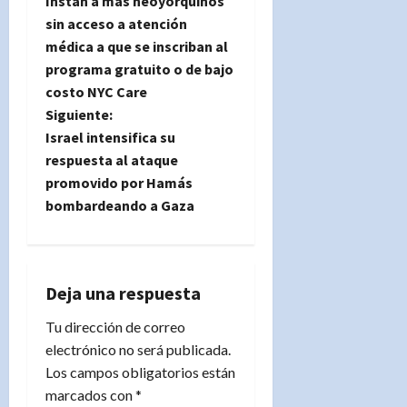
Instan a más neoyorquinos
a
sin acceso a atención
médica a que se inscriban al
v
programa gratuito o de bajo
e
costo NYC Care
Siguiente:
g
Israel intensifica su
respuesta al ataque
a
promovido por Hamás
bombardeando a Gaza
c
i
ó
Deja una respuesta
n
Tu dirección de correo
electrónico no será publicada.
d
Los campos obligatorios están
marcados con
*
e