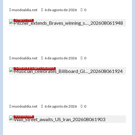
Dominicana»
mundoaldia.net
6 de agosto de 2026
0
Deportes
«Bryce Elder y los Bravos de Atlanta: Una racha
de 7 victorias que los consolida como líderes de
la Liga Nacional»
mundoaldia.net
6 de agosto de 2026
0
Cultura y Espectáculos
«Don Miguelo hace historia: ‘Y Qué Fue?’ entra
al Top 100 Global de Billboard y marca un antes
y después en su carrera»
mundoaldia.net
6 de agosto de 2026
0
Economía
«Wall Street cierra con resultados dispares: Los