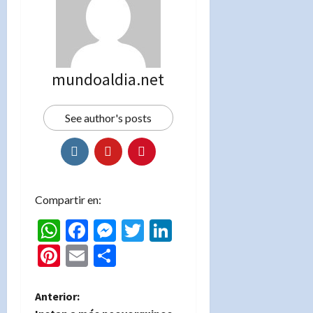
mundoaldia.net
See author's posts
Compartir en:
WhatsApp
Facebook
Messenger
Twitter
LinkedIn
Pinterest
Email
Compartir
N
Anterior: