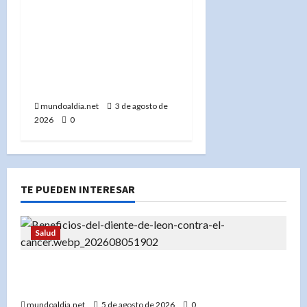
Presidente Abinader
lidera la reactivación de
la presa de Guaigüí: Un
proyecto estratégico
para el Cibao y el país
mundoaldia.net
3 de agosto de
2026
0
TE PUEDEN INTERESAR
Salud
«Diente de león: Una planta con propiedades
medicinales para el hígado, los riñones y más»
mundoaldia.net
5 de agosto de 2026
0