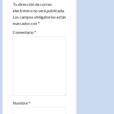
ó
Tu dirección de correo
n
electrónico no será publicada.
Los campos obligatorios están
d
marcados con
*
e
Comentario
*
e
n
t
r
a
d
Nombre
*
a