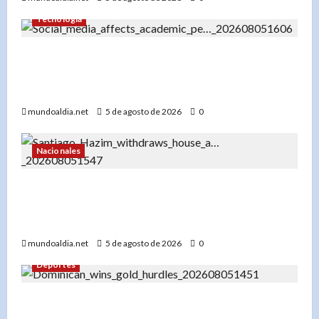
Tecnología
«El impacto del uso temprano de redes sociales
en el rendimiento académico de los
adolescentes»
mundoaldia.net
5 de agosto de 2026
0
Nacionales
«Santiago Hazim desiste de su pedido de
arresto domiciliario y acepta prisión preventiva
en el caso Senasa»
mundoaldia.net
5 de agosto de 2026
0
Deportes
«Yeral Núñez: De pupilo de Félix Sánchez a