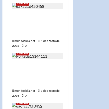
Política
«El Gobierno dominicano
apuesta por el futuro:
170 estudiantes
premiados en STEM»
mundoaldia.net
4 de agosto de
2026
0
Política
Comité de Apoyo a David
Collado de NY deja
constituida su estructura
en la Región del Bronx
mundoaldia.net
3 de agosto de
2026
0
Política