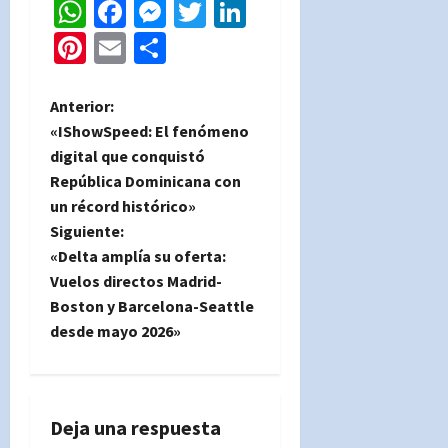
WhatsApp
Facebook
Messenger
Twitter
LinkedIn
Pinterest
Email
Compartir
N
Anterior:
«IShowSpeed: El fenómeno
a
digital que conquistó
República Dominicana con
v
un récord histórico»
e
Siguiente:
«Delta amplía su oferta:
g
Vuelos directos Madrid-
Boston y Barcelona-Seattle
a
desde mayo 2026»
c
i
Deja una respuesta