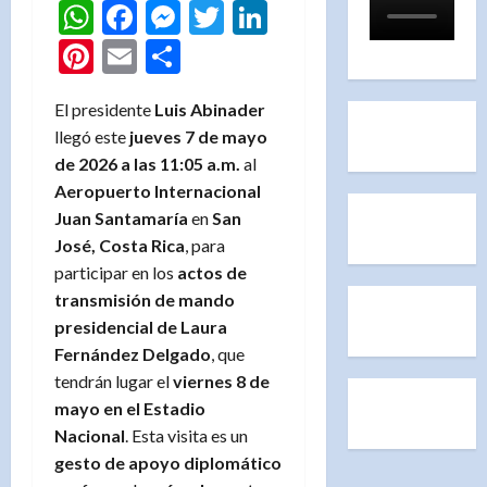
WhatsApp
Facebook
Messenger
Twitter
LinkedIn
Pinterest
Email
Compartir
El presidente
Luis Abinader
llegó este
jueves 7 de mayo
de 2026 a las 11:05 a.m.
al
Aeropuerto Internacional
Juan Santamaría
en
San
José, Costa Rica
, para
participar en los
actos de
transmisión de mando
presidencial de Laura
Fernández Delgado
, que
tendrán lugar el
viernes 8 de
mayo en el Estadio
Nacional
. Esta visita es un
gesto de apoyo diplomático