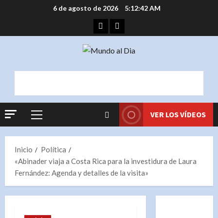
Saltar
6 de agosto de 2026
5:12:42 AM
al
Facebook
Instagram
contenido
VER LOS VÍDEOS
Menú
principal
Inicio
Política
«Abinader viaja a Costa Rica para la investidura de Laura
Fernández: Agenda y detalles de la visita»