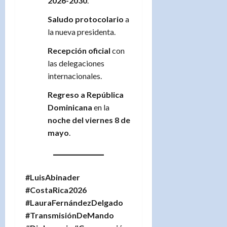
2026-2030
.
Saludo protocolario
a
la nueva presidenta.
Recepción oficial
con
las delegaciones
internacionales.
Regreso a República
Dominicana
en la
noche del viernes 8 de
mayo
.
#LuisAbinader
#CostaRica2026
#LauraFernándezDelgado
#TransmisiónDeMando