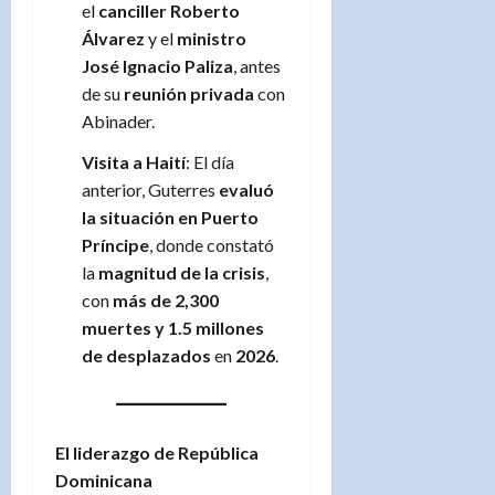
el
canciller Roberto
Álvarez
y el
ministro
José Ignacio Paliza
, antes
de su
reunión privada
con
Abinader.
Visita a Haití
: El día
anterior, Guterres
evaluó
la situación en Puerto
Príncipe
, donde constató
la
magnitud de la crisis
,
con
más de 2,300
muertes y 1.5 millones
de desplazados
en
2026
.
El liderazgo de República
Dominicana