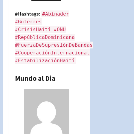
#Hashtags:
#Abinader
#Guterres
#CrisisHaití #ONU
#RepúblicaDominicana
#FuerzaDeSupresiónDeBandas
#CooperaciónInternacional
#EstabilizaciónHaití
Mundo al Dia