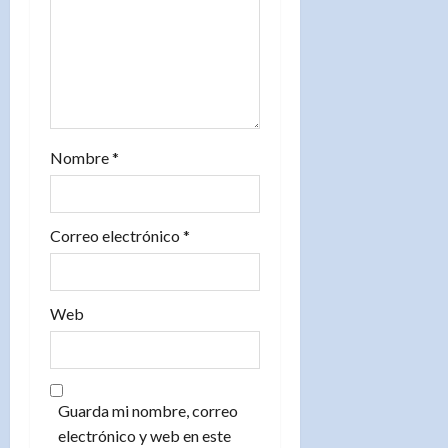
r
a
d
a
Nombre
*
s
Correo electrónico
*
Web
Guarda mi nombre, correo
electrónico y web en este