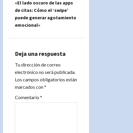
g
«El lado oscuro de las apps
de citas: Cómo el ‘swipe’
a
puede generar agotamiento
emocional»
c
i
ó
Deja una respuesta
n
Tu dirección de correo
electrónico no será publicada.
d
Los campos obligatorios están
marcados con
*
e
Comentario
*
e
n
t