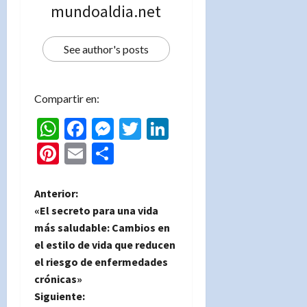
mundoaldia.net
See author's posts
Compartir en:
WhatsApp
Facebook
Messenger
Twitter
LinkedIn
Pinterest
Email
Compartir
N
Anterior:
«El secreto para una vida
a
más saludable: Cambios en
el estilo de vida que reducen
v
el riesgo de enfermedades
e
crónicas»
Siguiente: