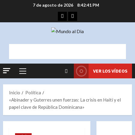
Saltar
7 de agosto de 2026
8:42:42 PM
al
Facebook
Instagram
contenido
VER LOS VÍDEOS
Menú
principal
Inicio
Política
«Abinader y Guterres unen fuerzas: La crisis en Haití y el
papel clave de República Dominicana»