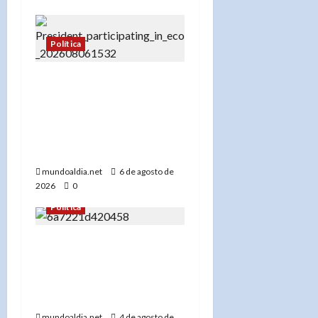
Política
«Presidente Abinader
presenta Meta RD 2036:
Un plan histórico para el
desarrollo de República
Dominicana»
mundoaldia.net
6 de agosto de
2026
0
Política
«El Gobierno dominicano
apuesta por el futuro:
170 estudiantes
premiados en STEM»
mundoaldia.net
4 de agosto de