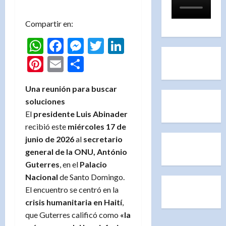
Compartir en:
WhatsApp
Facebook
Messenger
Twitter
LinkedIn
Pinterest
Email
Compartir
Una reunión para buscar
soluciones
El
presidente Luis Abinader
recibió este
miércoles 17 de
junio de 2026
al
secretario
general de la ONU, António
Guterres
, en el
Palacio
Nacional
de Santo Domingo.
El encuentro se centró en la
crisis humanitaria en Haití
,
que Guterres calificó como
«la