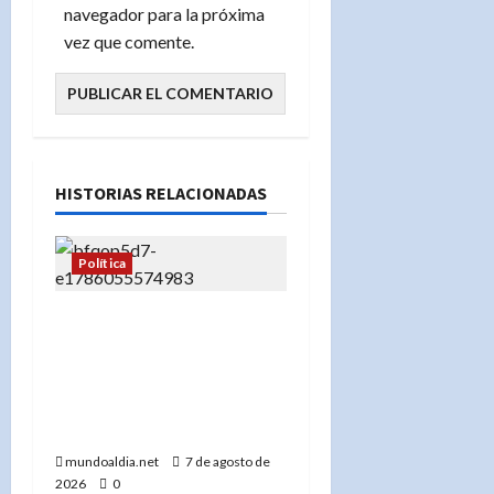
navegador para la próxima
vez que comente.
HISTORIAS RELACIONADAS
Política
Adriano Espaillat se
mantiene en el Partido
Demócrata y apunta a
«salvarlo» tras su derrota
electoral
mundoaldia.net
7 de agosto de
2026
0