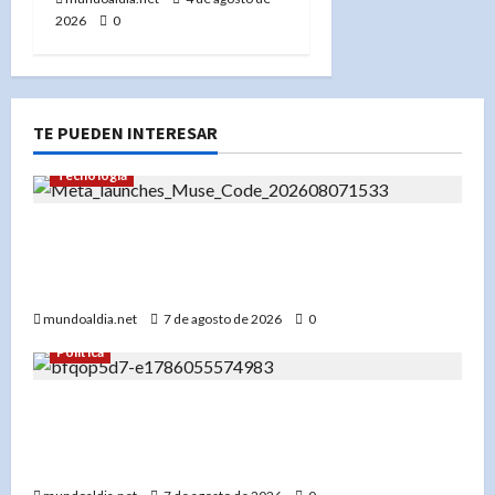
2026
0
TE PUEDEN INTERESAR
Tecnología
Muse Code: La herramienta de Meta que
promete automatizar la programación y atraer
a las grandes empresas
mundoaldia.net
7 de agosto de 2026
0
Política
Adriano Espaillat se mantiene en el Partido
Demócrata y apunta a «salvarlo» tras su derrota
electoral