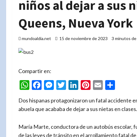
niños al dejar a sus n
Queens, Nueva York
mundoaldia.net
15 de noviembre de 2023
3 minutos de
Compartir en:
WhatsApp
Facebook
Messenger
Twitter
LinkedIn
Pinterest
Email
Comp
Dos hispanas protagonizaron un fatal accidente e
abuela que acababa de dejar a sus nietas en clases
María Marte, conductora de un autobús escolar, 
de las leyes de tránsito en el arrollamiento fatal 