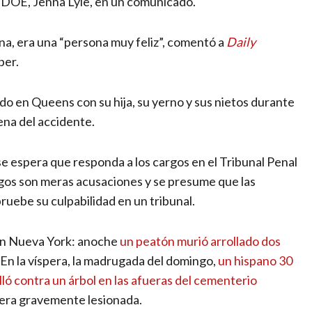
el DOE, Jenna Lyle, en un comunicado.
a, era una “persona muy feliz”, comentó a
Daily
ber.
do en Queens con su hija, su yerno y sus nietos durante
ena del accidente.
 espera que responda a los cargos en el Tribunal Penal
gos son meras acusaciones y se presume que las
ruebe su culpabilidad en un tribunal.
 en Nueva York: anoche
un peatón murió arrollado dos
. En la víspera, la madrugada del domingo,
un hispano 30
lló contra un árbol en las afueras del cementerio
jera gravemente lesionada.