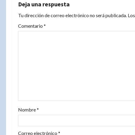
g
Deja una respuesta
a
Tu dirección de correo electrónico no será publicada.
Los
c
Comentario
*
i
ó
n
d
e
e
Nombre
*
n
t
Correo electrónico
*