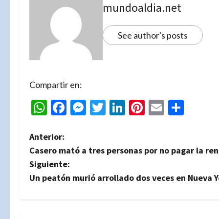
mundoaldia.net
See author's posts
Compartir en:
WhatsApp
Facebook
Messenger
Twitter
LinkedIn
Pinterest
Email
Comp
N
Anterior:
Casero mató a tres personas por no pagar la rent
a
Siguiente:
v
Un peatón murió arrollado dos veces en Nueva Y
e