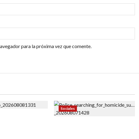
navegador para la próxima vez que comente.
Sociales
 deportación de
y: ‘Es hora de
«¡No se acerque! Buscan a
a’ tras agredir a
Thomas David Ryan,