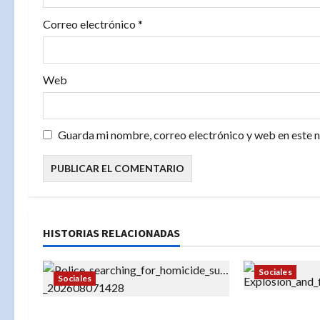
r
Correo electrónico
*
a
d
Web
a
Guarda mi nombre, correo electrónico y web en este 
s
HISTORIAS RELACIONADAS
Sociales
Sociales
«Más de 300
«¡No se acerque! Buscan a