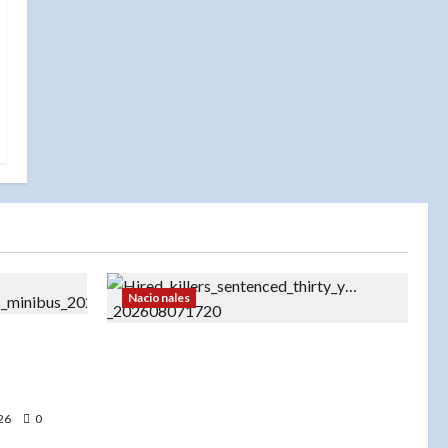
Nacionales
Jaramana:
Tribunal condena a 30 años a dos
 un ataque
hombres por tentativa de asesinato
 Damasco
en Capotillo: Ofrecieron RD$100 mil
026
0
por matar a una mujer