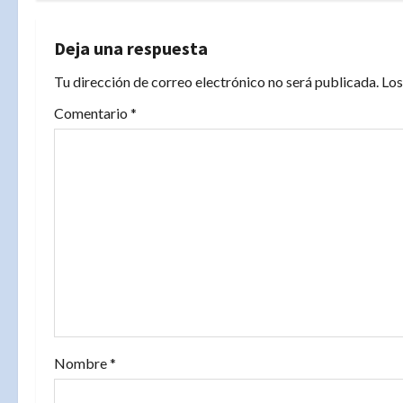
g
a
Deja una respuesta
Tu dirección de correo electrónico no será publicada.
Los
c
Comentario
*
i
ó
n
d
e
e
n
Nombre
*
t