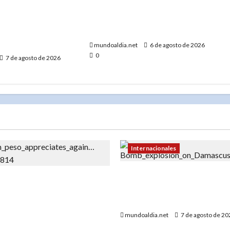
NY lucha contra el
Centros de enfriamiento,
l Bronx que dejó
tormentas severas y cómo
os y una abuela
protegerse»
a»
mundoaldia.net
6 de agosto de 2026
0
7 de agosto de 2026
Internacionales
Explosión en microbús en 
n RD hoy: Compra a
2 muertos y 13 heridos en
 venta a RD$59.57, con el
no reivindicado cerca de
icano en su mejor
mundoaldia.net
7 de agosto de 2
el año