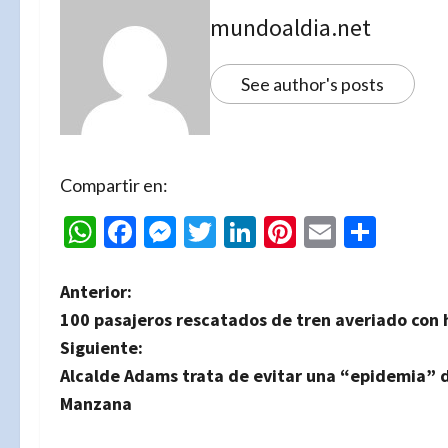
mundoaldia.net
See author's posts
Compartir en:
WhatsApp
Facebook
Messenger
Twitter
LinkedIn
Pinterest
Email
Comp
N
Anterior:
100 pasajeros rescatados de tren averiado con
a
Siguiente:
v
Alcalde Adams trata de evitar una “epidemia” d
Manzana
e