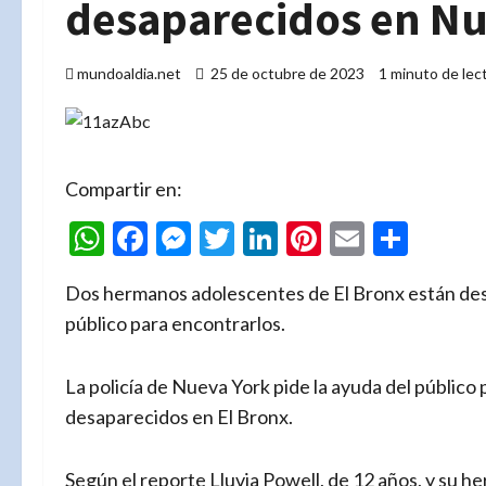
desaparecidos en Nu
mundoaldia.net
25 de octubre de 2023
1 minuto de lec
Compartir en:
WhatsApp
Facebook
Messenger
Twitter
LinkedIn
Pinterest
Email
Comp
Dos hermanos adolescentes de El Bronx están de
público para encontrarlos.
La policía de Nueva York pide la ayuda del públic
desaparecidos en El Bronx.
Según el reporte Lluvia Powell, de 12 años, y su he