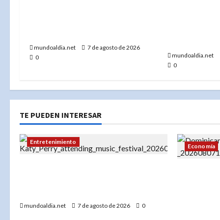
acción: El FD
Thomas David Ryan,
incendio en e
sospechoso de homicidio e
45 desplazad
incendio en Nueva York»
desaparecid
mundoaldia.net
7 de agosto de 2026
mundoaldia.net
0
0
TE PUEDEN INTERESAR
Entretenimiento
Economía
Festival Presidente 2026: Katy Perry
El dólar e
lidera un cartel espectacular en
RD$56.87 y
diciembre en Santo Domingo
peso domin
mundoaldia.net
7 de agosto de 2026
0
momento d