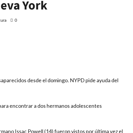
eva York
tura
0
artir
saparecidos desde el domingo. NYPD pide ayuda del
o para encontrar a dos hermanos adolescentes
rmano Issac Powell (14) fueron vistos por última vez el