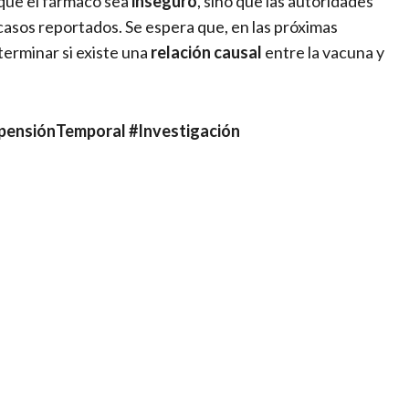
 que el fármaco sea
inseguro
, sino que las autoridades
casos reportados. Se espera que, en las próximas
erminar si existe una
relación causal
entre la vacuna y
pensiónTemporal #Investigación