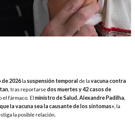
artir
o de 2026
la
suspensión temporal
de la
vacuna contra
ntan
, tras reportarse
dos muertes y 42 casos de
 el fármaco. El
ministro de Salud, Alexandre Padilha
,
que la vacuna sea la causante de los síntomas»
, la
tiga la posible relación.