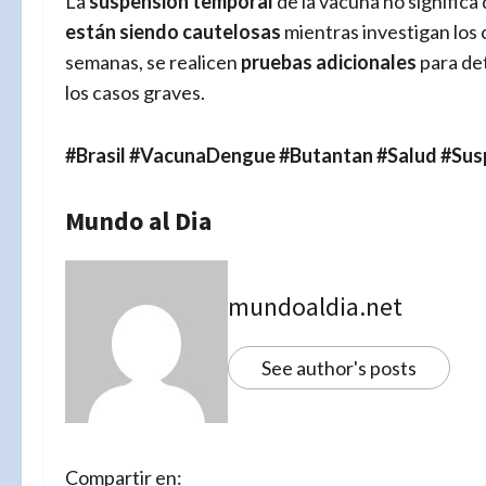
La
suspensión temporal
de la vacuna no significa
están siendo cautelosas
mientras investigan los 
semanas, se realicen
pruebas adicionales
para det
los casos graves.
#Brasil #VacunaDengue #Butantan #Salud #Sus
Mundo al Dia
mundoaldia.net
See author's posts
Compartir en: