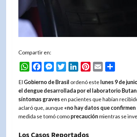
Compartir en:
WhatsApp
Facebook
Messenger
Twitter
LinkedIn
Pinterest
Email
Comp
El
Gobierno de Brasil
ordenó este
lunes 9 de juni
el dengue desarrollada por el laboratorio Buta
síntomas graves
en pacientes que habían recibido
aclaró que, aunque
«no hay datos que confirmen 
medida se tomó como
precaución
mientras se inves
Los Casos Reportados