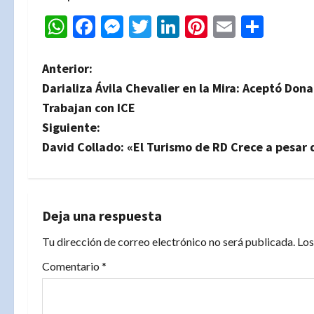
WhatsApp
Facebook
Messenger
Twitter
LinkedIn
Pinterest
Email
Comp
N
Anterior:
Darializa Ávila Chevalier en la Mira: Aceptó Do
a
Trabajan con ICE
v
Siguiente:
David Collado: «El Turismo de RD Crece a pesar d
e
g
a
Deja una respuesta
Tu dirección de correo electrónico no será publicada.
Los
c
Comentario
*
i
ó