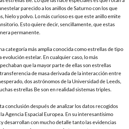
as estrellas Be. Lo que las hace especiales es que rotan a
unestelar parecido a los anillos de Saturno con los que
, hielo y polvo. Lo más curioso es que este anillo emite
nsitorio. Esto quiere decir, sencillamente, que estas
manera permanente.
na categoría más amplia conocida como estrellas de tipo
a evolución estelar. En cualquier caso, lo más
spechaban que la mayor parte de ellas son estrellas
la transferencia de masa derivada de la interacción entre
o inesperado, dos astrónomos de la Universidad de Leeds,
uchas estrellas Be son en realidad sistemas triples.
a conclusión después de analizar los datos recogidos
 la Agencia Espacial Europea. En su interesantísimo
ty desarrollan con mucho detalle tanto las evidencias