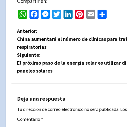
Compartir en:
WhatsApp
Facebook
Messenger
Twitter
LinkedIn
Pinterest
Email
Comp
N
Anterior:
China aumentará el número de clínicas para trat
a
respiratorias
v
Siguiente:
El próximo paso de la energía solar es utilizar d
e
paneles solares
g
a
Deja una respuesta
c
Tu dirección de correo electrónico no será publicada.
Los
i
Comentario
*