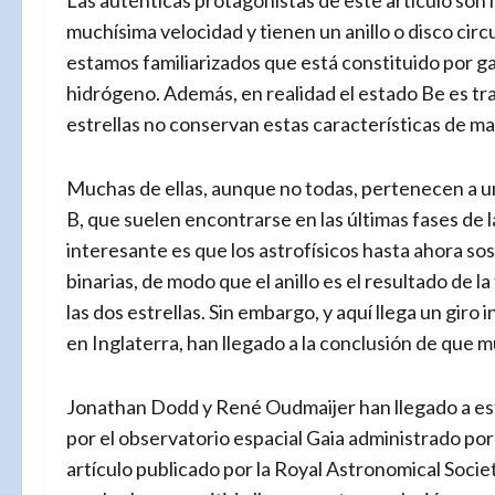
Las auténticas protagonistas de este artículo son l
muchísima velocidad y tienen un anillo o disco circ
estamos familiarizados que está constituido por gas
hidrógeno. Además, en realidad el estado Be es tra
estrellas no conservan estas características de 
Muchas de ellas, aunque no todas, pertenecen a u
B, que suelen encontrarse en las últimas fases de l
interesante es que los astrofísicos hasta ahora so
binarias, de modo que el anillo es el resultado de 
las dos estrellas. Sin embargo, y aquí llega un gir
en Inglaterra, han llegado a la conclusión de que m
Jonathan Dodd y René Oudmaijer han llegado a est
por el observatorio espacial Gaia administrado por
artículo publicado por la Royal Astronomical Socie