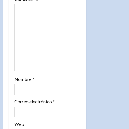
e
e
n
t
r
a
d
Nombre
*
a
s
Correo electrónico
*
Web