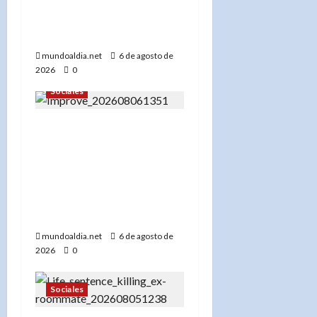
enfriamiento, tormentas
severas y cómo
protegerse»
mundoaldia.net
6 de agosto de
2026
0
Sociales
«Terapista de Nueva York
enfrentará cargos por
abuso sexual a menor:
Autoridades investigan
posibles casos
adicionales»
mundoaldia.net
6 de agosto de
2026
0
Sociales