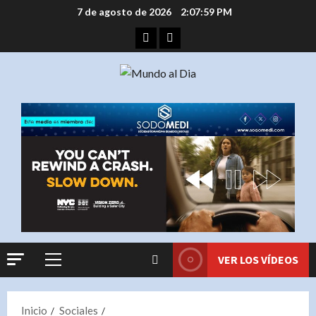
Saltar
7 de agosto de 2026
2:07:59 PM
al
Facebook
Instagram
contenido
VER LOS VÍDEOS
Menú
principal
Inicio
Sociales