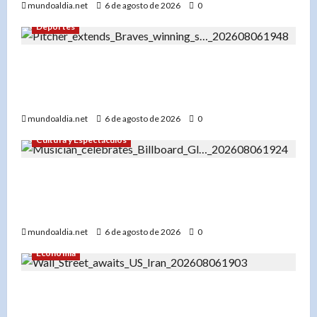
mundoaldia.net
6 de agosto de 2026
0
Deportes
«Bryce Elder y los Bravos de Atlanta: Una racha
de 7 victorias que los consolida como líderes de
la Liga Nacional»
mundoaldia.net
6 de agosto de 2026
0
Cultura y Espectáculos
«Don Miguelo hace historia: ‘Y Qué Fue?’ entra
al Top 100 Global de Billboard y marca un antes
y después en su carrera»
mundoaldia.net
6 de agosto de 2026
0
Economía
«Wall Street cierra con resultados dispares: Los
mercados esperan un acuerdo entre EE.UU. e