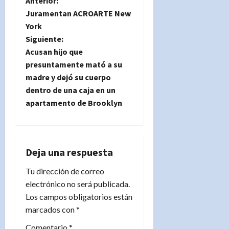
N
Anterior:
Juramentan ACROARTE New
a
York
Siguiente:
v
Acusan hijo que
e
presuntamente mató a su
madre y dejó su cuerpo
g
dentro de una caja en un
apartamento de Brooklyn
a
c
i
Deja una respuesta
Tu dirección de correo
ó
electrónico no será publicada.
n
Los campos obligatorios están
marcados con
*
d
Comentario
*