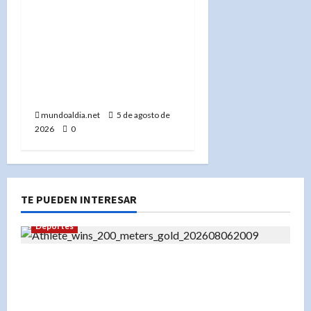
«Pavel Orgaev condenado
a cadena perpetua por
matar a su ex roommate
en Brooklyn: Un caso que
refleja la violencia en
NYC»
mundoaldia.net
5 de agosto de
2026
0
TE PUEDEN INTERESAR
Deportes
«Liranyi Alonso: La nueva reina de los 200
metros planos y el orgullo de República
Dominicana»