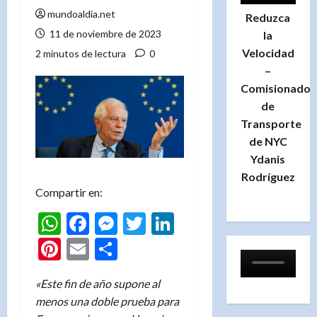
mundoaldia.net
Reduzca
11 de noviembre de 2023
la
Velocidad
2 minutos de lectura
0
–
Comisionado
de
Transporte
de NYC
Ydanis
Rodríguez
Compartir en:
WhatsApp
Facebook
Messenger
Twitter
LinkedIn
Pinterest
Email
Compartir
«Este fin de año supone al
menos una doble prueba para