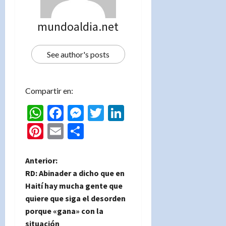
mundoaldia.net
See author's posts
Compartir en:
WhatsApp
Facebook
Messenger
Twitter
LinkedIn
Pinterest
Email
Compartir
N
Anterior:
RD: Abinader a dicho que en
a
Haití hay mucha gente que
quiere que siga el desorden
v
porque «gana» con la
situación