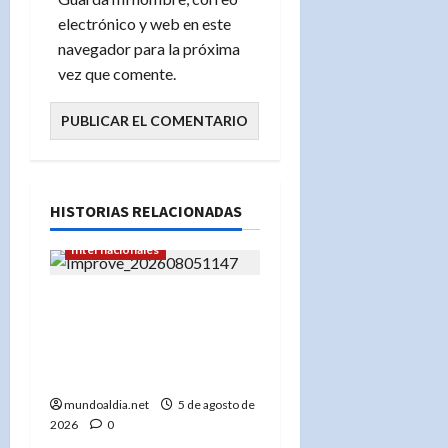
electrónico y web en este
navegador para la próxima
vez que comente.
HISTORIAS RELACIONADAS
Internacionales
«EE.UU. frena la
exportación de minerales
clave para proteger su
industria militar»
mundoaldia.net
5 de agosto de
2026
0