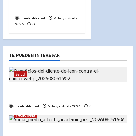
suspender trenes en
Italia por precaución»
mundoaldia.net
4 de agosto de
2026
0
TE PUEDEN INTERESAR
Salud
«Diente de león: Una planta con propiedades
medicinales para el hígado, los riñones y más»
mundoaldia.net
5 de agosto de 2026
0
Tecnología
«El impacto del uso temprano de redes sociales