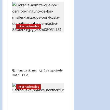
Internacionales
«Rusia demuestra su
superioridad: Ucrania no
interceptó ningún misil
en el último ataque
masivo»
mundoaldia.net
5 de agosto de
2026
0
Internacionales
«Un sismo de 4.3 en la
Toscana obliga a