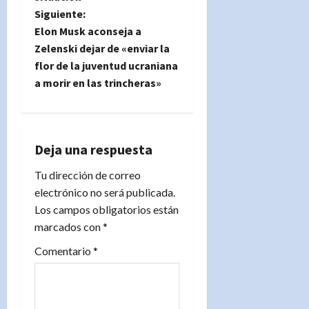
e
Siguiente:
g
Elon Musk aconseja a
Zelenski dejar de «enviar la
a
flor de la juventud ucraniana
a morir en las trincheras»
c
i
ó
Deja una respuesta
n
Tu dirección de correo
electrónico no será publicada.
d
Los campos obligatorios están
marcados con
*
e
Comentario
*
e
n