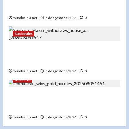
en el rendimiento académico de los
adolescentes»
mundoaldia.net
5 de agosto de 2026
0
Nacionales
«Santiago Hazim desiste de su pedido de
arresto domiciliario y acepta prisión preventiva
en el caso Senasa»
mundoaldia.net
5 de agosto de 2026
0
Deportes
«Yeral Núñez: De pupilo de Félix Sánchez a
campeón de los 400 metros vallas en Santo
Domingo 2026»
mundoaldia.net
5 de agosto de 2026
0