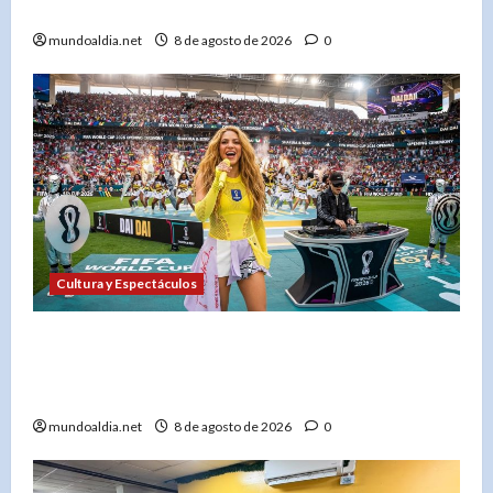
a extremo»
mundoaldia.net
8 de agosto de 2026
0
Cultura y Espectáculos
«Shakira y Burna Boy estremecen el Mundial
FIFA 2026 con ‘Dai Dai’ y los Ghetto Kids en la
final»
mundoaldia.net
8 de agosto de 2026
0