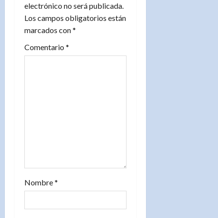
electrónico no será publicada.
d
Los campos obligatorios están
marcados con
*
e
Comentario
*
e
n
t
r
a
d
a
Nombre
*
s