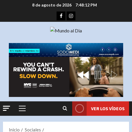
Saltar
8 de agosto de 2026
7:48:12 PM
al
Facebook
Instagram
contenido
VER LOS VÍDEOS
Menú
principal
Inicio
Sociales