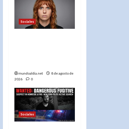
Sociales
«DHS celebra deportación
de Kaitlyn Tracey: ‘Es
hora de llevarla a casa’
tras agredir a
adolescente pro-Trump»
mundoaldia.net
8 de agosto de
2026
0
Sociales