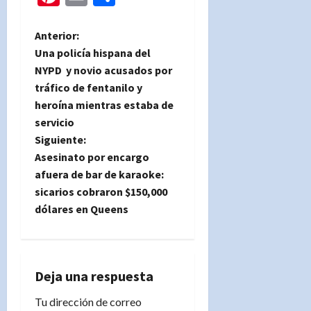
N
Anterior:
Una policía hispana del
a
NYPD y novio acusados por
tráfico de fentanilo y
v
heroína mientras estaba de
e
servicio
Siguiente:
g
Asesinato por encargo
afuera de bar de karaoke:
a
sicarios cobraron $150,000
dólares en Queens
c
i
ó
Deja una respuesta
n
Tu dirección de correo