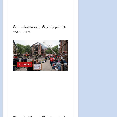
«¡No se acerque! Buscan a
Thomas David Ryan,
sospechoso de homicidio
e incendio en Nueva York»
mundoaldia.net
7 de agosto de
2026
0
Sociales
«Más de 300 bomberos en
acción: El FDNY lucha
contra el incendio en el
Bronx que dejó 45
desplazados y una abuela
desaparecida»