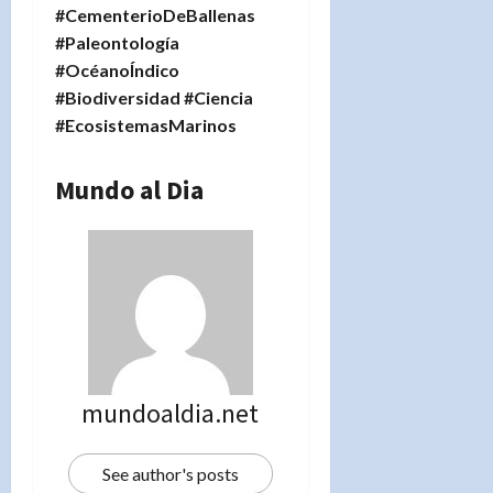
#CementerioDeBallenas
#Paleontología
#OcéanoÍndico
#Biodiversidad #Ciencia
#EcosistemasMarinos
Mundo al Dia
mundoaldia.net
See author's posts