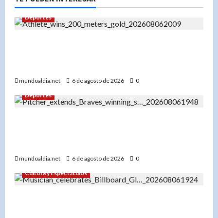
Deportes
«Liranyi Alonso: La nueva reina de los 200
metros planos y el orgullo de República
Dominicana»
mundoaldia.net
6 de agosto de 2026
0
Deportes
«Bryce Elder y los Bravos de Atlanta: Una racha
de 7 victorias que los consolida como líderes de
la Liga Nacional»
mundoaldia.net
6 de agosto de 2026
0
Cultura y Espectáculos
«Don Miguelo hace historia: ‘Y Qué Fue?’ entra
al Top 100 Global de Billboard y marca un antes