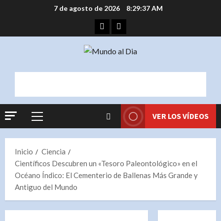
Saltar
7 de agosto de 2026
8:29:38 AM
al
Facebook
Instagram
contenido
VER LOS VÍDEOS
Menú
principal
Inicio
Ciencia
Científicos Descubren un «Tesoro Paleontológico» en el
Océano Índico: El Cementerio de Ballenas Más Grande y
Antiguo del Mundo