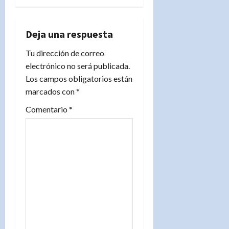
c
i
Deja una respuesta
ó
Tu dirección de correo
n
electrónico no será publicada.
Los campos obligatorios están
d
marcados con
*
e
Comentario
*
e
n
t
r
a