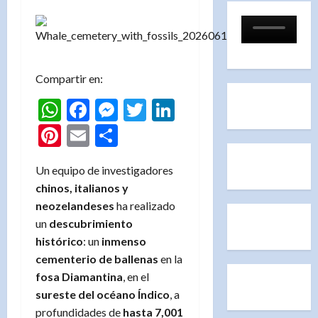
Compartir en:
WhatsApp
Facebook
Messenger
Twitter
LinkedIn
Pinterest
Email
Compartir
Un equipo de investigadores
chinos, italianos y
neozelandeses
ha realizado
un
descubrimiento
histórico
: un
inmenso
cementerio de ballenas
en la
fosa Diamantina
, en el
sureste del océano Índico
, a
profundidades de
hasta 7,001