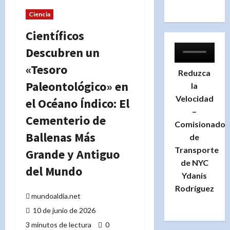
Ciencia
Científicos
Descubren un
«Tesoro
Reduzca
Paleontológico» en
la
Velocidad
el Océano Índico: El
–
Cementerio de
Comisionado
Ballenas Más
de
Transporte
Grande y Antiguo
de NYC
del Mundo
Ydanis
Rodríguez
mundoaldia.net
10 de junio de 2026
3 minutos de lectura
0