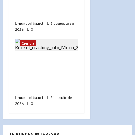
de Sol desde el cielo para
desvelar los secretos de
la corona
mundoaldia.net
3 de agosto de
2026
0
Ciencia
«El Falcon 9 de SpaceX
Impactará la Luna:
Ciencia, Oportunidad y
un Recordatorio sobre la
Basura Espacial»
mundoaldia.net
31 de julio de
2026
0
TE PUEDEN INTERESAR