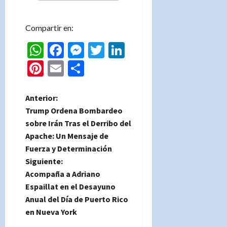
Compartir en:
WhatsApp
Facebook
Messenger
Twitter
LinkedIn
Pinterest
Email
Compartir
N
Anterior:
Trump Ordena Bombardeo
a
sobre Irán Tras el Derribo del
Apache: Un Mensaje de
v
Fuerza y Determinación
e
Siguiente:
Acompaña a Adriano
g
Espaillat en el Desayuno
Anual del Día de Puerto Rico
a
en Nueva York