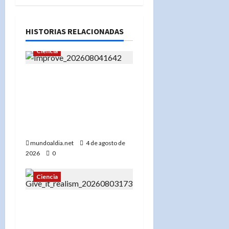
HISTORIAS RELACIONADAS
Ciencia
«La península de Nicoya:
La Zona Azul de
Latinoamérica y sus
claves para una vida
larga»
mundoaldia.net
4 de agosto de
2026
0
Ciencia
La NASA en acción:
Persiguiendo el eclipse