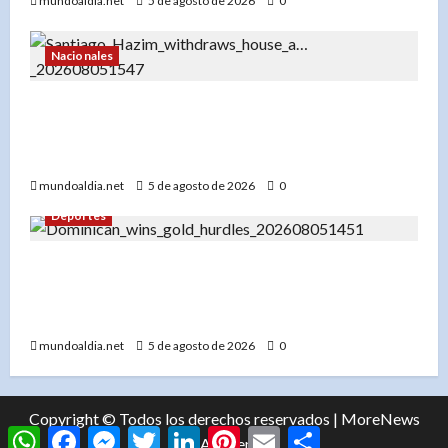
mundoaldia.net
5 de agosto de 2026
0
Nacionales
«Santiago Hazim desiste de su pedido de
arresto domiciliario y acepta prisión preventiva
en el caso Senasa»
mundoaldia.net
5 de agosto de 2026
0
Deportes
«Yeral Núñez: De pupilo de Félix Sánchez a
campeón de los 400 metros vallas en Santo
Domingo 2026»
mundoaldia.net
5 de agosto de 2026
0
Copyright © Todos los derechos reservados
|
MoreNews
WhatsApp
Facebook
Messenger
Twitter
LinkedIn
Pinterest
Email
Compartir
por AF themes.