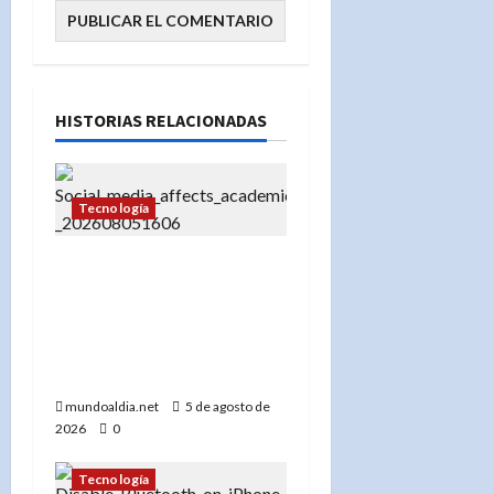
HISTORIAS RELACIONADAS
Tecnología
«El impacto del uso
temprano de redes
sociales en el
rendimiento académico
de los adolescentes»
mundoaldia.net
5 de agosto de
2026
0
Tecnología