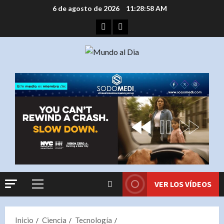
Saltar
6 de agosto de 2026
11:28:59 AM
al
Facebook
Instagram
contenido
VER LOS VÍDEOS
Menú
principal
Inicio
Ciencia
Tecnología