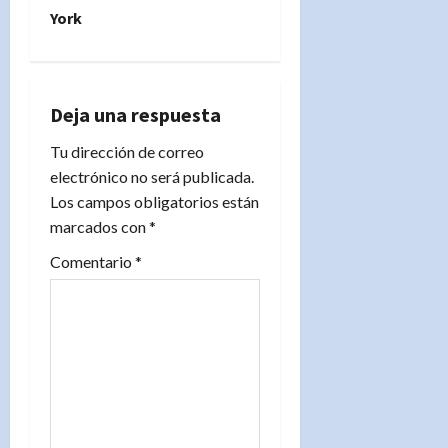
c
York
i
ó
Deja una respuesta
n
Tu dirección de correo
d
electrónico no será publicada.
Los campos obligatorios están
e
marcados con
*
e
Comentario
*
n
t
r
a