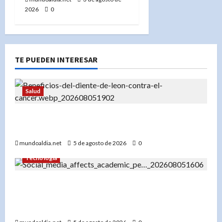
2026
0
TE PUEDEN INTERESAR
Salud
«Diente de león: Una planta con propiedades
medicinales para el hígado, los riñones y más»
mundoaldia.net
5 de agosto de 2026
0
Tecnología
«El impacto del uso temprano de redes sociales
en el rendimiento académico de los
adolescentes»