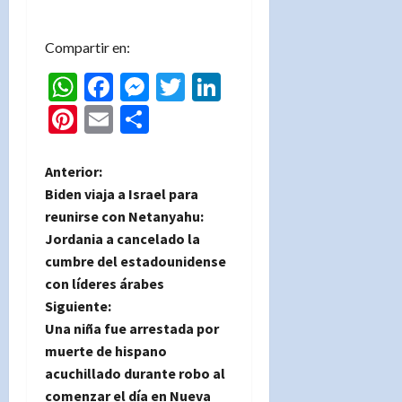
Compartir en:
WhatsApp
Facebook
Messenger
Twitter
LinkedIn
Pinterest
Email
Compartir
N
Anterior:
Biden viaja a Israel para
a
reunirse con Netanyahu:
Jordania a cancelado la
v
cumbre del estadounidense
e
con líderes árabes
Siguiente:
g
Una niña fue arrestada por
muerte de hispano
a
acuchillado durante robo al
comenzar el día en Nueva