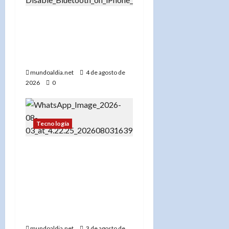
«El debate sobre el
Bluetooth en el iPhone:
¿Seguridad o
comodidad?»
mundoaldia.net
4 de agosto de
2026
0
Tecnología
La Cámara de Comercio
de Washington Heights e
Inwood y Viox.ai invitan
al público a descubrir el
poder de la Inteligencia
Artificial
mundoaldia.net
3 de agosto de