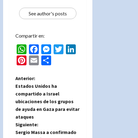
See author's posts
Compartir en:
WhatsApp
Facebook
Messenger
Twitter
LinkedIn
Pinterest
Email
Compartir
N
Anterior:
Estados Unidos ha
a
compartido a Israel
ubicaciones de los grupos
v
de ayuda en Gaza para evitar
e
ataques
Siguiente:
g
Sergio Massa a confirmado