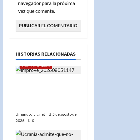
navegador para la próxima
vez que comente.
HISTORIAS RELACIONADAS
Internacionales
«EE.UU. frena la
exportación de minerales
clave para proteger su
industria militar»
mundoaldia.net
5 de agosto de
2026
0