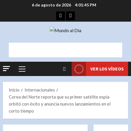
Saltar
6 de agosto de 2026
4:01:46 PM
al
Facebook
Instagram
contenido
VER LOS VÍDEOS
Menú
principal
Inicio
Internacionales
Corea del Norte reporta que su primer satélite espía
orbitó con éxito y anuncia nuevos lanzamientos en el
corto tiempo