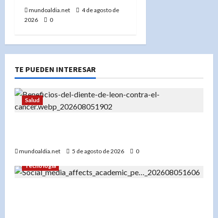
mundoaldia.net
4 de agosto de
2026
0
TE PUEDEN INTERESAR
Salud
«Diente de león: Una planta con propiedades
medicinales para el hígado, los riñones y más»
mundoaldia.net
5 de agosto de 2026
0
Tecnología
«El impacto del uso temprano de redes sociales
en el rendimiento académico de los
adolescentes»