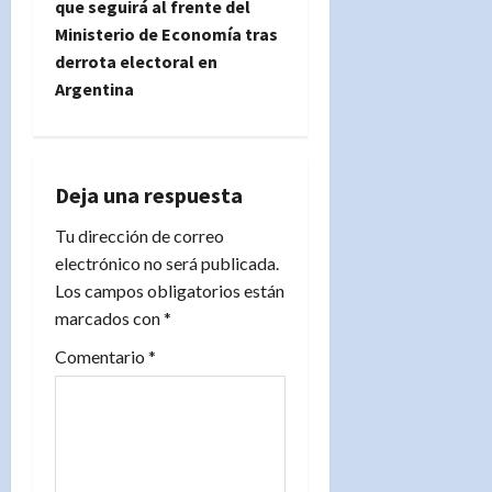
que seguirá al frente del
a
Ministerio de Economía tras
derrota electoral en
c
Argentina
i
ó
Deja una respuesta
n
Tu dirección de correo
d
electrónico no será publicada.
Los campos obligatorios están
e
marcados con
*
e
Comentario
*
n
t
r