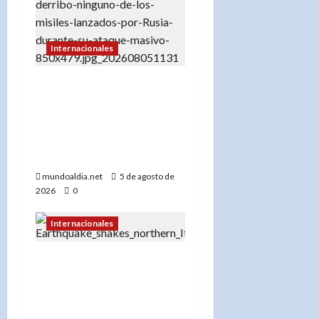
Internacionales
«Rusia demuestra su
superioridad: Ucrania no
interceptó ningún misil
en el último ataque
masivo»
mundoaldia.net
5 de agosto de
2026
0
Internacionales
«Un sismo de 4.3 en la
Toscana obliga a
suspender trenes en
Italia por precaución»