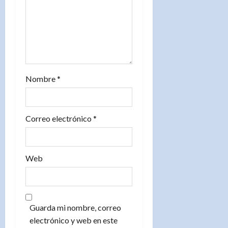
a
d
a
s
Nombre
*
Correo electrónico
*
Web
Guarda mi nombre, correo
electrónico y web en este