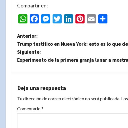
Compartir en:
WhatsApp
Facebook
Messenger
Twitter
LinkedIn
Pinterest
Email
Comp
N
Anterior:
Trump testifico en Nueva York: esto es lo que d
a
Siguiente:
v
Experimento de la primera granja lunar a mostr
e
g
Deja una respuesta
a
Tu dirección de correo electrónico no será publicada.
Los
c
Comentario
*
i