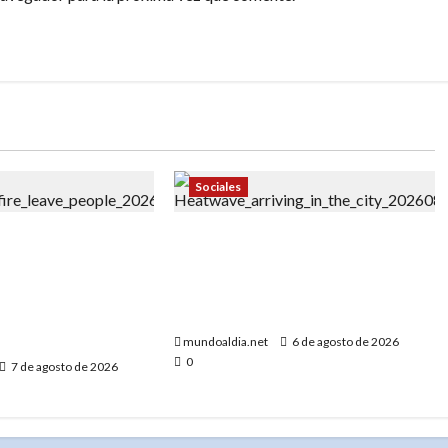
Sociales
 bomberos en
«Ola de calor en Nueva York:
NY lucha contra el
Centros de enfriamiento,
l Bronx que dejó
tormentas severas y cómo
os y una abuela
protegerse»
a»
mundoaldia.net
6 de agosto de 2026
0
7 de agosto de 2026