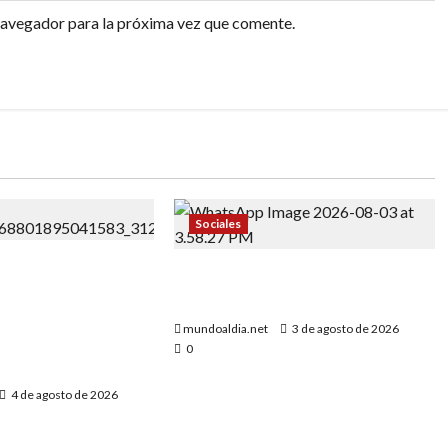
navegador para la próxima vez que comente.
Sociales
ond, Hijo de
Comunidad Dominicana Unida
Haitianos, Asume
por el Orgullo y Cultura
 de Nueva York:
mundoaldia.net
3 de agosto de 2026
sta por la
0
4 de agosto de 2026