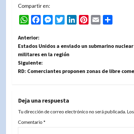
Compartir en:
WhatsApp
Facebook
Messenger
Twitter
LinkedIn
Pinterest
Email
Comp
N
Anterior:
Estados Unidos a enviado un submarino nuclear 
a
militares en la región
v
Siguiente:
RD: Comerciantes proponen zonas de libre comer
e
g
a
Deja una respuesta
Tu dirección de correo electrónico no será publicada.
Los
c
Comentario
*
i