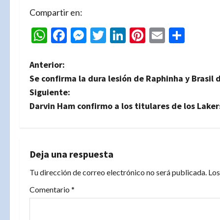
Compartir en:
WhatsApp
Facebook
Messenger
Twitter
LinkedIn
Pinterest
Email
Comp
N
Anterior:
Se confirma la dura lesión de Raphinha y Brasil 
a
Siguiente:
v
Darvin Ham confirmo a los titulares de los Lake
e
g
Deja una respuesta
a
Tu dirección de correo electrónico no será publicada.
Los
c
Comentario
*
i