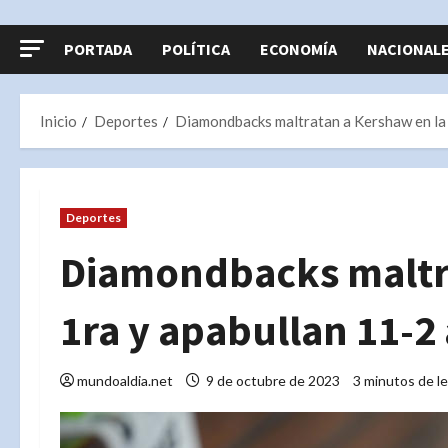
PORTADA
POLÍTICA
ECONOMÍA
NACIONAL
Inicio
Deportes
Diamondbacks maltratan a Kershaw en la
Deportes
Diamondbacks maltra
1ra y apabullan 11-2
mundoaldia.net
9 de octubre de 2023
3 minutos de l