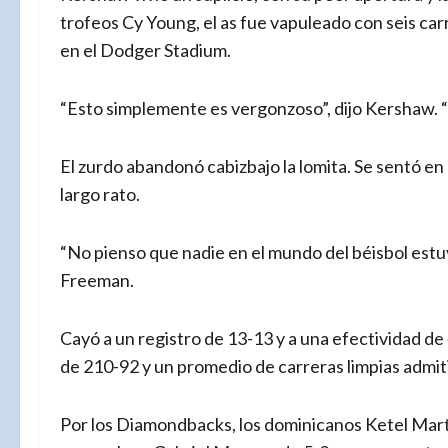
trofeos Cy Young, el as fue vapuleado con seis car
en el Dodger Stadium.
“Esto simplemente es vergonzoso”, dijo Kershaw. 
El zurdo abandonó cabizbajo la lomita. Se sentó en 
largo rato.
“No pienso que nadie en el mundo del béisbol estu
Freeman.
Cayó a un registro de 13-13 y a una efectividad d
de 210-92 y un promedio de carreras limpias admit
Por los Diamondbacks, los dominicanos Ketel Mart