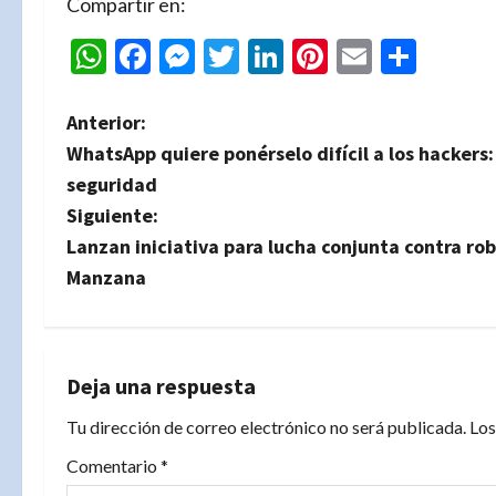
Compartir en:
WhatsApp
Facebook
Messenger
Twitter
LinkedIn
Pinterest
Email
Comp
N
Anterior:
WhatsApp quiere ponérselo difícil a los hackers:
a
seguridad
v
Siguiente:
Lanzan iniciativa para lucha conjunta contra ro
e
Manzana
g
a
Deja una respuesta
c
Tu dirección de correo electrónico no será publicada.
Los
i
Comentario
*