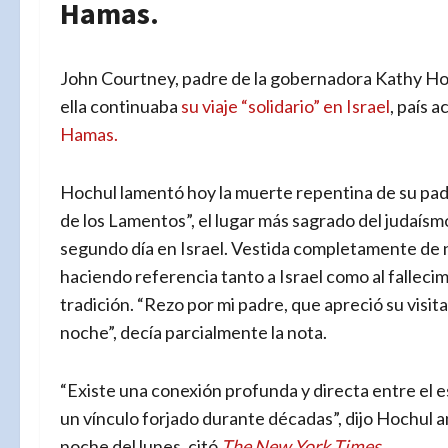
Hamas.
John Courtney, padre de la gobernadora Kathy Ho
ella continuaba
su viaje “solidario” en Israel
, país 
Hamas.
Hochul lamentó hoy la muerte repentina de su pad
de los Lamentos”, el lugar más sagrado del judaísm
segundo día en Israel. Vestida completamente de n
haciendo referencia tanto a Israel como al fallecim
tradición. “Rezo por mi padre, que apreció su visita
noche”, decía parcialmente la nota.
“Existe una conexión profunda y directa entre el 
un vínculo forjado durante décadas”, dijo Hochul a
noche del lunes, citó
The New York Times.