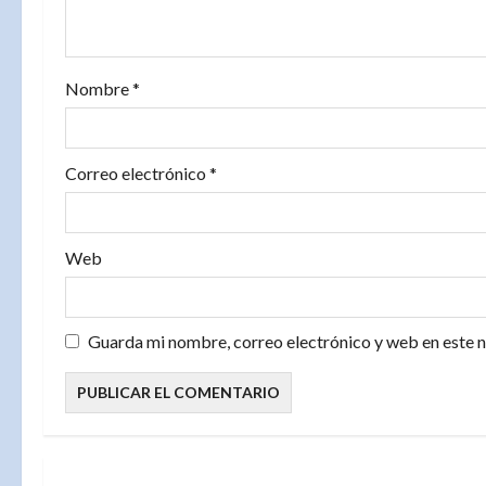
e
n
Nombre
*
t
r
Correo electrónico
*
a
d
Web
a
Guarda mi nombre, correo electrónico y web en este 
s