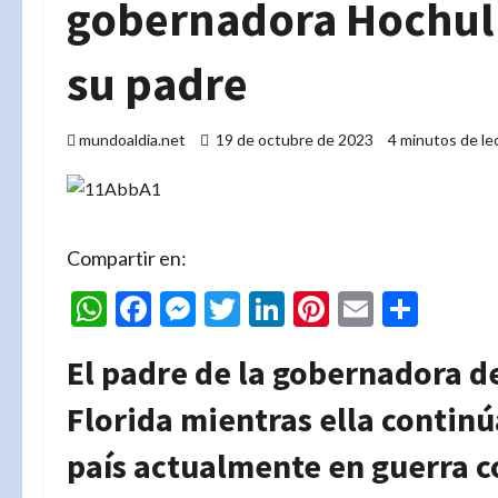
gobernadora Hochul 
su padre
mundoaldia.net
19 de octubre de 2023
4 minutos de le
Compartir en:
WhatsApp
Facebook
Messenger
Twitter
LinkedIn
Pinterest
Email
Comp
El padre de la gobernadora d
Florida mientras ella continúa
país actualmente en guerra co