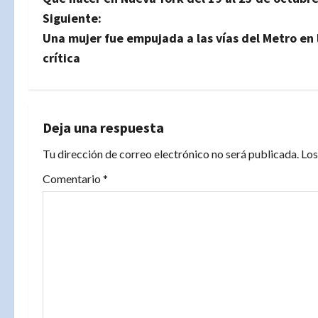
a
Siguiente:
v
Una mujer fue empujada a las vías del Metro en 
crítica
e
g
a
Deja una respuesta
Tu dirección de correo electrónico no será publicada.
Los
c
Comentario
*
i
ó
n
d
e