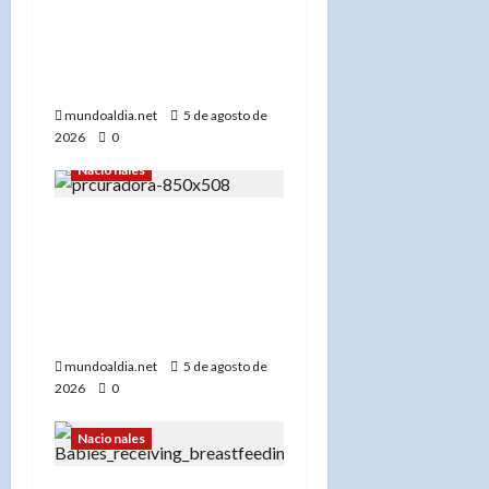
de su pedido de arresto
domiciliario y acepta
prisión preventiva en el
caso Senasa»
mundoaldia.net
5 de agosto de
2026
0
Nacionales
«Yeni Berenice Reynoso
capacita a periodistas
sobre el nuevo Código
Penal en República
Dominicana»
mundoaldia.net
5 de agosto de
2026
0
Nacionales