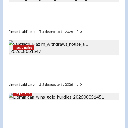
«El impacto del uso temprano de redes sociales
en el rendimiento académico de los
adolescentes»
mundoaldia.net
5 de agosto de 2026
0
Nacionales
«Santiago Hazim desiste de su pedido de
arresto domiciliario y acepta prisión preventiva
en el caso Senasa»
mundoaldia.net
5 de agosto de 2026
0
Deportes
«Yeral Núñez: De pupilo de Félix Sánchez a
campeón de los 400 metros vallas en Santo
Domingo 2026»