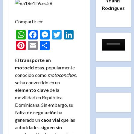
Ydanis
Rodríguez
Compartir en:
WhatsApp
Facebook
Messenger
Twitter
LinkedIn
Pinterest
Email
Compartir
El
transporte en
motocicletas
, popularmente
conocido como
motoconchos
,
se ha convertido en un
elemento clave
de la
movilidad en República
Dominicana. Sin embargo, su
falta de regulación
ha
generado un
caos vial
que las
autoridades
siguen sin