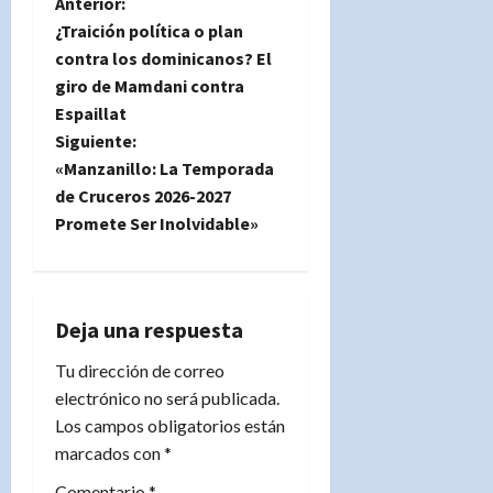
N
Anterior:
¿Traición política o plan
a
contra los dominicanos? El
giro de Mamdani contra
v
Espaillat
e
Siguiente:
«Manzanillo: La Temporada
g
de Cruceros 2026-2027
Promete Ser Inolvidable»
a
c
i
Deja una respuesta
Tu dirección de correo
ó
electrónico no será publicada.
n
Los campos obligatorios están
marcados con
*
d
Comentario
*