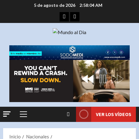
Saltar
5 de agosto de 2026
2:58:04 AM
al
Facebook
Instagram
contenido
VER LOS VÍDEOS
Menú
principal
Inicio
Nacionales