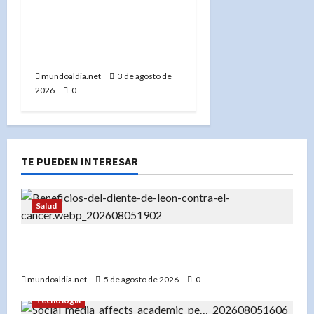
Lactancia materna en RD:
Solo el 19.2% de los
bebés la recibe de forma
exclusiva, según UNICEF
mundoaldia.net
3 de agosto de
2026
0
TE PUEDEN INTERESAR
Salud
«Diente de león: Una planta con propiedades
medicinales para el hígado, los riñones y más»
mundoaldia.net
5 de agosto de 2026
0
Tecnología