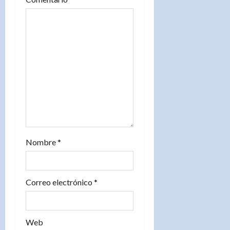
e
e
n
t
r
a
d
Nombre
*
a
s
Correo electrónico
*
Web