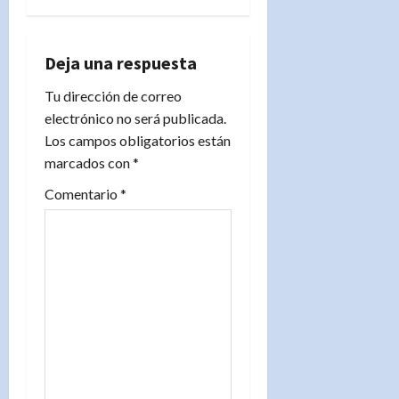
a
c
Deja una respuesta
i
Tu dirección de correo
electrónico no será publicada.
ó
Los campos obligatorios están
n
marcados con
*
d
Comentario
*
e
e
n
t
r