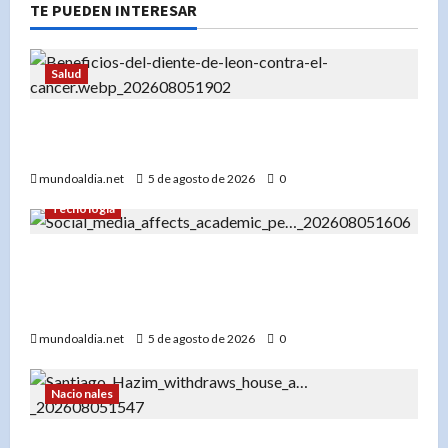
TE PUEDEN INTERESAR
Salud
«Diente de león: Una planta con propiedades
medicinales para el hígado, los riñones y más»
mundoaldia.net
5 de agosto de 2026
0
Tecnología
«El impacto del uso temprano de redes sociales
en el rendimiento académico de los
adolescentes»
mundoaldia.net
5 de agosto de 2026
0
Nacionales
«Santiago Hazim desiste de su pedido de