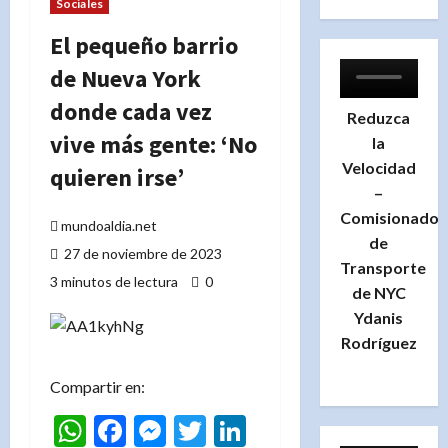
Sociales
El pequeño barrio
de Nueva York
donde cada vez
Reduzca
vive más gente: ‘No
la
Velocidad
quieren irse’
–
Comisionado
mundoaldia.net
de
27 de noviembre de 2023
Transporte
3 minutos de lectura
0
de NYC
Ydanis
Rodríguez
Compartir en:
WhatsApp
Facebook
Messenger
Twitter
LinkedIn