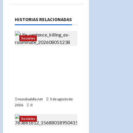
HISTORIAS RELACIONADAS
Sociales
«Pavel Orgaev condenado
a cadena perpetua por
matar a su ex roommate
en Brooklyn: Un caso que
refleja la violencia en
NYC»
mundoaldia.net
5 de agosto de
2026
0
Sociales