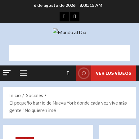
Saltar
6 de agosto de 2026
8:00:15 AM
al
Facebook
Instagram
contenido
VER LOS VÍDEOS
Menú
principal
Inicio
Sociales
El pequeño barrio de Nueva York donde cada vez vive más
gente: ‘No quieren irse’