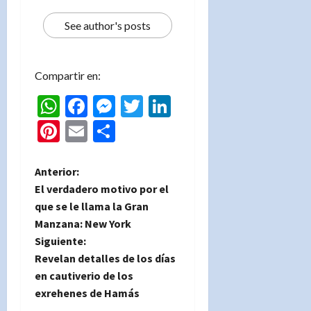
See author's posts
Compartir en:
WhatsApp
Facebook
Messenger
Twitter
LinkedIn
Pinterest
Email
Compartir
N
Anterior:
El verdadero motivo por el
a
que se le llama la Gran
Manzana: New York
v
Siguiente:
e
Revelan detalles de los días
en cautiverio de los
g
exrehenes de Hamás