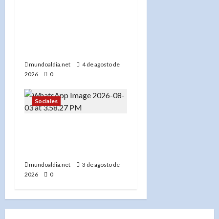
«Edwin Raymond, Hijo de
Inmigrantes Haitianos,
Asume como Sheriff de
Nueva York: Mamdani
Apuesta por la Reforma»
mundoaldia.net
4 de agosto de
2026
0
Sociales
Comunidad Dominicana
Unida por el Orgullo y
Cultura
mundoaldia.net
3 de agosto de
2026
0