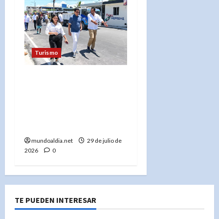
Turismo
«Playa El Faro en San
Pedro de Macorís: David
Collado Anuncia Entrega
de Obra con Luis
Abinader»
mundoaldia.net
29 de julio de
2026
0
TE PUEDEN INTERESAR