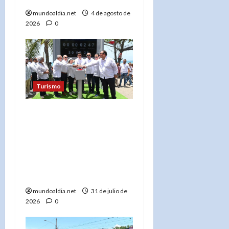
mundoaldia.net
4 de agosto de
2026
0
Turismo
«David Collado Inicia
Remodelación de Playa
Los Almendros y Malecón
de Baní: Un Impulso al
Turismo y la
Infraestructura Local»
mundoaldia.net
31 de julio de
2026
0