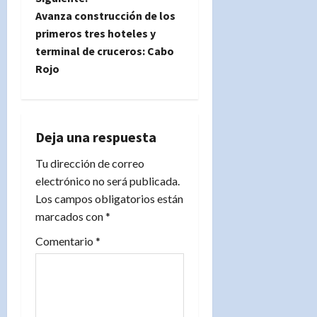
v
Avanza construcción de los
e
primeros tres hoteles y
terminal de cruceros: Cabo
g
Rojo
a
c
Deja una respuesta
i
Tu dirección de correo
electrónico no será publicada.
ó
Los campos obligatorios están
n
marcados con
*
d
Comentario
*
e
e