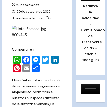
mundoaldia.net
Reduzca
20 de octubre de 2023
la
Velocidad
3 minutos de lectura
0
–
Comisionado
de
Transporte
de NYC
Compartir en:
Ydanis
WhatsApp
Facebook
Messenger
Twitter
LinkedIn
Rodríguez
Pinterest
Email
Compartir
Lluisa Salord: »La introducción
de estos nuevos regímenes de
alojamiento, permitirán a
nuestros huéspedes disfrutar
de la auténtica Samaná, un