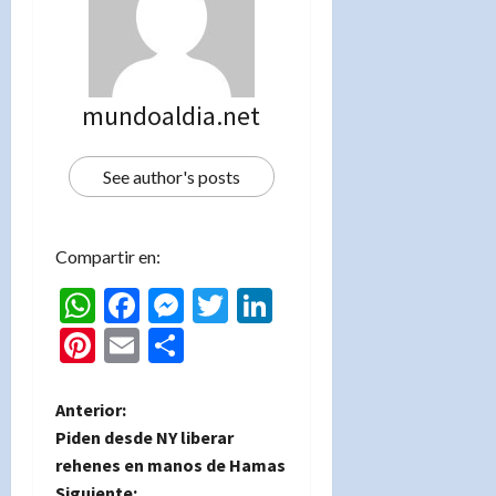
mundoaldia.net
See author's posts
Compartir en:
WhatsApp
Facebook
Messenger
Twitter
LinkedIn
Pinterest
Email
Compartir
N
Anterior:
Piden desde NY liberar
a
rehenes en manos de Hamas
Siguiente: