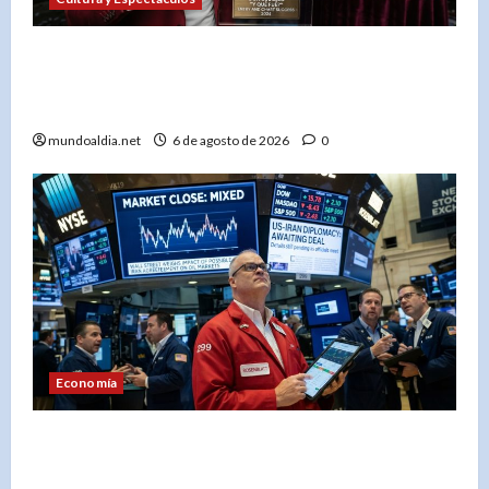
«Don Miguelo hace historia: ‘Y Qué Fue?’ entra
al Top 100 Global de Billboard y marca un antes
y después en su carrera»
mundoaldia.net
6 de agosto de 2026
0
Economía
«Wall Street cierra con resultados dispares: Los
mercados esperan un acuerdo entre EE.UU. e