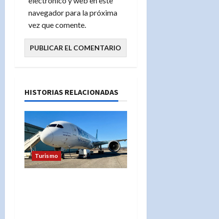
electrónico y web en este
navegador para la próxima
vez que comente.
HISTORIAS RELACIONADAS
Turismo
«IndiGo deja a Norse
Atlantic sin su principal
fuente de ingresos: ¿El
fin de la aerolínea?»