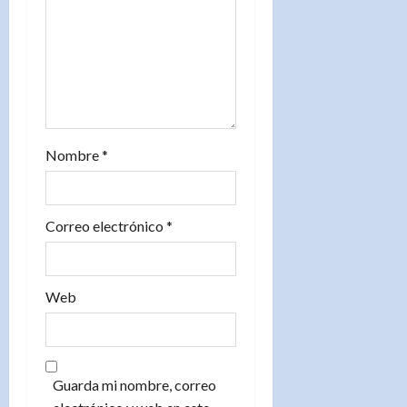
n
t
r
a
Nombre
*
d
a
Correo electrónico
*
s
Web
Guarda mi nombre, correo