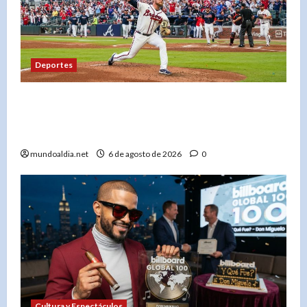
Deportes
«Bryce Elder y los Bravos de Atlanta: Una racha
de 7 victorias que los consolida como líderes de
la Liga Nacional»
mundoaldia.net
6 de agosto de 2026
0
Cultura y Espectáculos