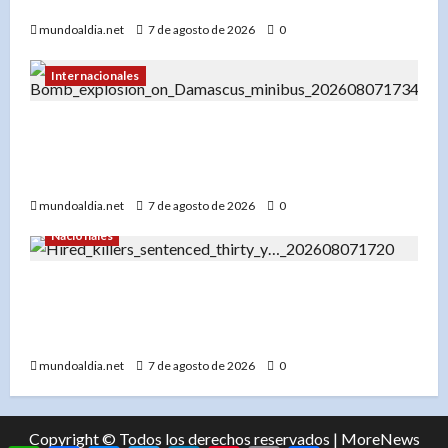
momento del año
mundoaldia.net
7 de agosto de 2026
0
Internacionales
Explosión en microbús en Jaramana: 2 muertos
y 13 heridos en un ataque no reivindicado cerca
de Damasco
mundoaldia.net
7 de agosto de 2026
0
Nacionales
Tribunal condena a 30 años a dos hombres por
tentativa de asesinato en Capotillo: Ofrecieron
RD$100 mil por matar a una mujer
mundoaldia.net
7 de agosto de 2026
0
Copyright © Todos los derechos reservados
|
MoreNews