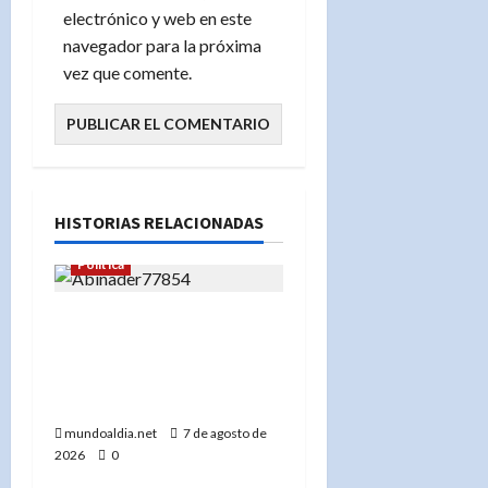
electrónico y web en este
navegador para la próxima
vez que comente.
HISTORIAS RELACIONADAS
Política
Abinader celebra a
Marileidy Paulino: «¡Haces
vibrar a toda República
Dominicana!»
mundoaldia.net
7 de agosto de
2026
0