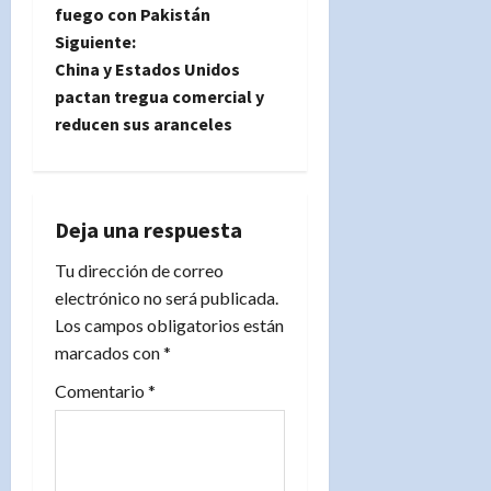
v
fuego con Pakistán
e
Siguiente:
China y Estados Unidos
g
pactan tregua comercial y
reducen sus aranceles
a
c
i
Deja una respuesta
Tu dirección de correo
ó
electrónico no será publicada.
n
Los campos obligatorios están
marcados con
*
d
Comentario
*
e
e