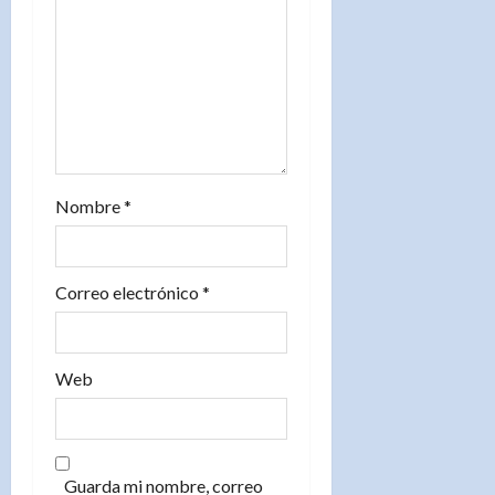
n
t
r
a
d
Nombre
*
a
s
Correo electrónico
*
Web
Guarda mi nombre, correo