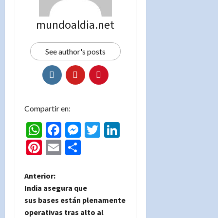
mundoaldia.net
See author's posts
Compartir en:
WhatsApp
Facebook
Messenger
Twitter
LinkedIn
Pinterest
Email
Compartir
N
Anterior:
India asegura que
a
sus bases están plenamente
operativas tras alto al