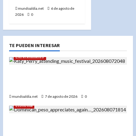
Dominicana»
mundoaldia.net
6 de agosto de
2026
0
TE PUEDEN INTERESAR
Entretenimiento
Festival Presidente 2026: Katy Perry lidera un
cartel espectacular en diciembre en Santo
Domingo
mundoaldia.net
7 de agosto de 2026
0
Economía
El dólar en RD hoy: Compra a RD$56.87 y venta
a RD$59.57, con el peso dominicano en su mejor