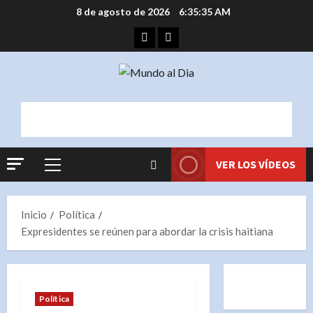
Saltar
8 de agosto de 2026
6:35:35 AM
al
Facebook
Instagram
contenido
VER LOS VÍDEOS
Menú
principal
Inicio
Política
Expresidentes se reúnen para abordar la crisis haitiana
Política