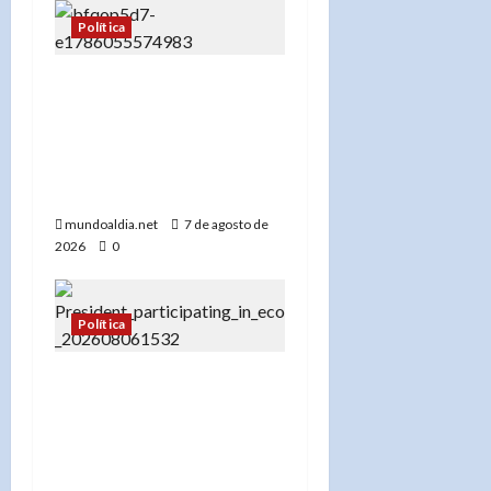
Política
Adriano Espaillat se
mantiene en el Partido
Demócrata y apunta a
«salvarlo» tras su derrota
electoral
mundoaldia.net
7 de agosto de
2026
0
Política
«Presidente Abinader
presenta Meta RD 2036:
Un plan histórico para el
desarrollo de República