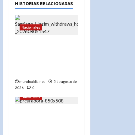
HISTORIAS RELACIONADAS
Nacionales
«Santiago Hazim desiste
de su pedido de arresto
domiciliario y acepta
prisión preventiva en el
caso Senasa»
mundoaldia.net
5 de agosto de
2026
0
Nacionales
«Yeni Berenice Reynoso
capacita a periodistas
sobre el nuevo Código