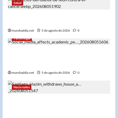
Salud
«Diente de león: Una planta con propiedades
medicinales para el hígado, los riñones y más»
mundoaldia.net
5 de agosto de 2026
0
Tecnología
«El impacto del uso temprano de redes sociales
en el rendimiento académico de los
adolescentes»
mundoaldia.net
5 de agosto de 2026
0
Nacionales
«Santiago Hazim desiste de su pedido de
arresto domiciliario y acepta prisión preventiva
en el caso Senasa»