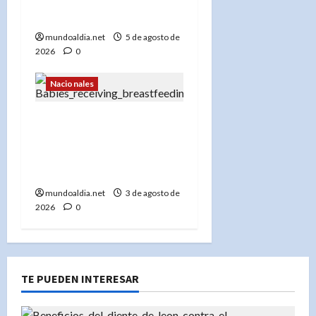
Penal en República
Dominicana»
mundoaldia.net
5 de agosto de
2026
0
Nacionales
Lactancia materna en RD:
Solo el 19.2% de los
bebés la recibe de forma
exclusiva, según UNICEF
mundoaldia.net
3 de agosto de
2026
0
TE PUEDEN INTERESAR