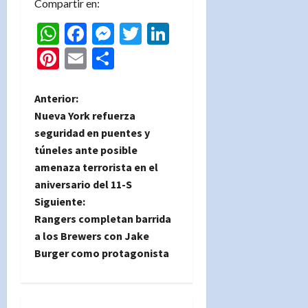
Compartir en:
WhatsApp
Facebook
Messenger
Twitter
LinkedIn
Pinterest
Email
Compartir
N
Anterior:
Nueva York refuerza
a
seguridad en puentes y
túneles ante posible
v
amenaza terrorista en el
e
aniversario del 11-S
Siguiente:
g
Rangers completan barrida
a los Brewers con Jake
a
Burger como protagonista
c
i