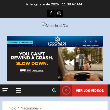
Saltar
6 de agosto de 2026
11:38:47 AM
al
Facebook
Instagram
contenido
VER LOS VÍDEOS
Menú
principal
Inicio
Nacionales