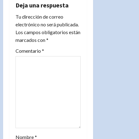
Deja una respuesta
ó
Tu dirección de correo
n
electrónico no será publicada.
Los campos obligatorios están
d
marcados con
*
e
Comentario
*
e
n
t
r
a
d
Nombre
*