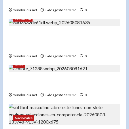
Perseidas»
mundoaldia.net
8 de agosto de 2026
0
Economía
«El Banco Mundial usa IA para su informe: Cómo
la inteligencia artificial puede ser clave para el
desarrollo global»
mundoaldia.net
8 de agosto de 2026
0
Salud
«Achiote y estrés oxidativo: ¿Pueden sus hojas
ayudar a combatir el envejecimiento?»
mundoaldia.net
8 de agosto de 2026
0
Nacionales