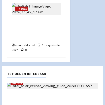
Política
Liderazgo es servir: un
legado que une a la
República Dominicana
con Nueva York
mundoaldia.net
8 de agosto de
2026
0
TE PUEDEN INTERESAR
Ciencia
«Eclipse total de sol 12 de agosto 2026: Un
espectáculo único con alineación planetaria y