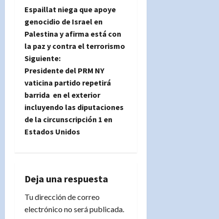
N
Espaillat niega que apoye
a
genocidio de Israel en
Palestina y afirma está con
v
la paz y contra el terrorismo
e
Siguiente:
Presidente del PRM NY
g
vaticina partido repetirá
barrida en el exterior
a
incluyendo las diputaciones
de la circunscripción 1 en
c
Estados Unidos
i
ó
Deja una respuesta
n
Tu dirección de correo
d
electrónico no será publicada.