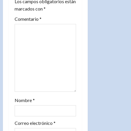
Los campos obligatorios están
e
marcados con
*
e
Comentario
*
n
t
r
a
d
a
s
Nombre
*
Correo electrónico
*