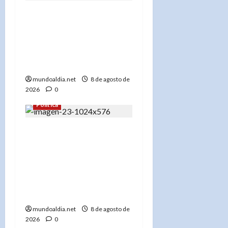
Mujeres con David
Collado en Nueva York
consolidan respaldo
político en encuentro en
El Bronx
mundoaldia.net
8 de agosto de
2026
0
Política
«Los Juegos
Centroamericanos 2026
marcan un antes y
después: Asfura pide
asesoría a Abinader para
Honduras 2029»
mundoaldia.net
8 de agosto de
2026
0