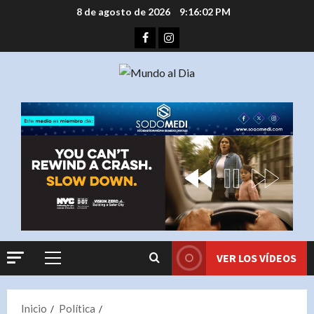
Saltar
8 de agosto de 2026
9:16:03 PM
al
Facebook
Instagram
contenido
VER LOS VÍDEOS
Menú
principal
Inicio
Política