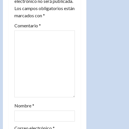
electrónico no será publicada.
d
Los campos obligatorios están
marcados con
*
e
Comentario
*
e
n
t
r
a
d
a
Nombre
*
s
Correo electrónico
*