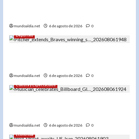
«Liranyi Alonso: La nueva reina de los 200
metros planos y el orgullo de República
Dominicana»
mundoaldia.net
6 de agosto de 2026
0
Deportes
«Bryce Elder y los Bravos de Atlanta: Una racha
de 7 victorias que los consolida como líderes de
la Liga Nacional»
mundoaldia.net
6 de agosto de 2026
0
Cultura y Espectáculos
«Don Miguelo hace historia: ‘Y Qué Fue?’ entra
al Top 100 Global de Billboard y marca un antes
y después en su carrera»
mundoaldia.net
6 de agosto de 2026
0
Economía