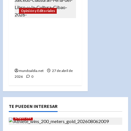
Opinión y Editoriales
Feria del Libro y la
Cultura Cibao 2026: Un
éxito histórico con más
de 100,000 visitantes y
un legado cultural para el
Cibao
mundoaldia.net
27 de abril de
2026
0
TE PUEDEN INTERESAR
Deportes