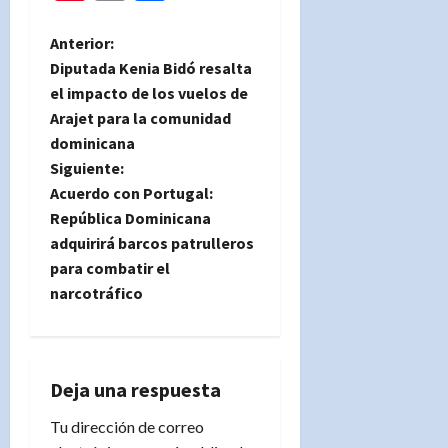
N
Anterior:
Diputada Kenia Bidó resalta
a
el impacto de los vuelos de
Arajet para la comunidad
v
dominicana
e
Siguiente:
Acuerdo con Portugal:
g
República Dominicana
adquirirá barcos patrulleros
a
para combatir el
narcotráfico
c
i
ó
Deja una respuesta
n
Tu dirección de correo