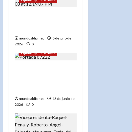
NY: Festival del Libro y
Cultura Dominicana
arranca este viernes
mundoaldia.net
8 de julio de
2026
0
Opinión y Editoriales
Exitosa presentación del
libro “No Más Prisa” de
Auilda Acosta en el
Consulado Dominicano
mundoaldia.net
13 de junio de
2026
0