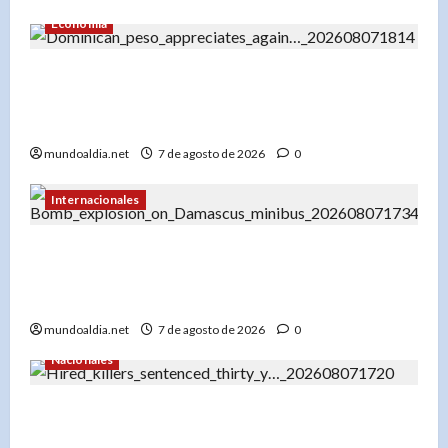
Economía
El dólar en RD hoy: Compra a RD$56.87 y venta
a RD$59.57, con el peso dominicano en su mejor
momento del año
mundoaldia.net
7 de agosto de 2026
0
Internacionales
Explosión en microbús en Jaramana: 2 muertos
y 13 heridos en un ataque no reivindicado cerca
de Damasco
mundoaldia.net
7 de agosto de 2026
0
Nacionales
Tribunal condena a 30 años a dos hombres por
tentativa de asesinato en Capotillo: Ofrecieron