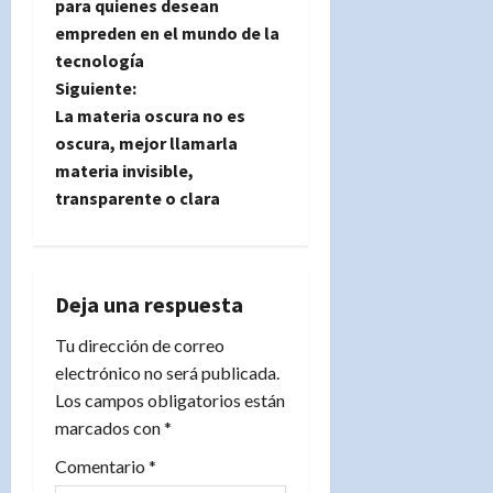
para quienes desean
v
empreden en el mundo de la
e
tecnología
Siguiente:
g
La materia oscura no es
oscura, mejor llamarla
a
materia invisible,
transparente o clara
c
i
ó
Deja una respuesta
n
Tu dirección de correo
electrónico no será publicada.
d
Los campos obligatorios están
marcados con
*
e
Comentario
*
e