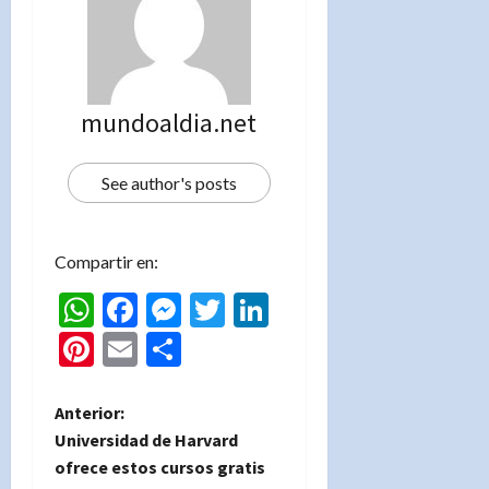
mundoaldia.net
See author's posts
Compartir en:
WhatsApp
Facebook
Messenger
Twitter
LinkedIn
Pinterest
Email
Compartir
N
Anterior:
Universidad de Harvard
a
ofrece estos cursos gratis