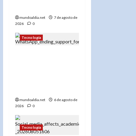
programación y atraer a
las grandes empresas
mundoaldia.net
7 de agosto de
2026
0
Tecnología
«WhatsApp dejará de
funcionar en estos
teléfonos desde el 15 de
agosto de 2026: Guía
para no quedarte sin
servicio»
mundoaldia.net
6 de agosto de
2026
0
Tecnología