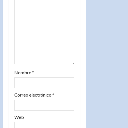
n
t
r
a
d
a
Nombre
*
s
Correo electrónico
*
Web