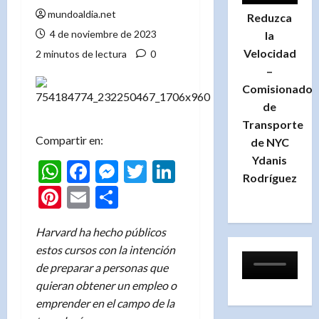
mundoaldia.net
Reduzca
4 de noviembre de 2023
la
Velocidad
2 minutos de lectura
0
–
Comisionado
de
Transporte
Compartir en:
de NYC
Ydanis
WhatsApp
Facebook
Messenger
Twitter
LinkedIn
Rodríguez
Pinterest
Email
Compartir
Harvard ha hecho públicos
estos cursos con la intención
de preparar a personas que
quieran obtener un empleo o
emprender en el campo de la