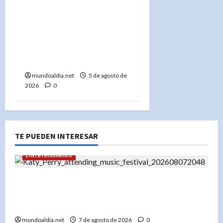
«El impacto del uso
temprano de redes
sociales en el
rendimiento académico
de los adolescentes»
mundoaldia.net
5 de agosto de
2026
0
TE PUEDEN INTERESAR
Entretenimiento
Festival Presidente 2026: Katy Perry lidera un
cartel espectacular en diciembre en Santo
Domingo
mundoaldia.net
7 de agosto de 2026
0