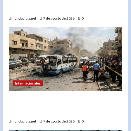
a RD$59.57, con el peso dominicano en su mejor
momento del año
mundoaldia.net
7 de agosto de 2026
0
Internacionales
Explosión en microbús en Jaramana: 2 muertos
y 13 heridos en un ataque no reivindicado cerca
de Damasco
mundoaldia.net
7 de agosto de 2026
0