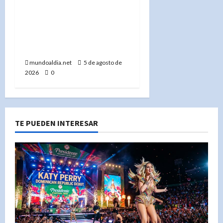
«EE.UU. frena la
exportación de minerales
clave para proteger su
industria militar»
mundoaldia.net
5 de agosto de
2026
0
TE PUEDEN INTERESAR