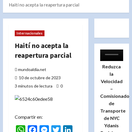
Haití no acepta la reapertura parcial
Internacionales
Haití no acepta la
reapertura parcial
Reduzca
mundoaldia.net
la
10 de octubre de 2023
Velocidad
3 minutos de lectura
0
–
Comisionado
de
Transporte
Compartir en:
de NYC
Ydanis
WhatsApp
Facebook
Messenger
Twitter
LinkedIn