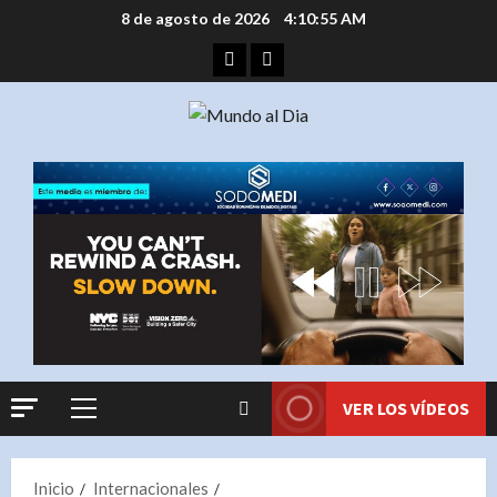
Saltar
8 de agosto de 2026
4:10:56 AM
al
Facebook
Instagram
contenido
VER LOS VÍDEOS
Menú
principal
Inicio
Internacionales