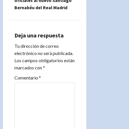
oficiales al nuevo Santiago
a
Bernabéu del Real Madrid
c
i
Deja una respuesta
ó
Tu dirección de correo
n
electrónico no será publicada.
Los campos obligatorios están
d
marcados con
*
e
Comentario
*
e
n
t
r