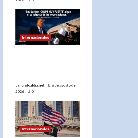
Internacionales
«Donald Trump advierte
a Irán con un ‘golpe muy
duro’ si incumple las
negociaciones nucleares»
mundoaldia.net
6 de agosto de
2026
0
Internacionales