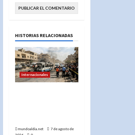
HISTORIAS RELACIONADAS
Internacionales
Explosión en microbús en
Jaramana: 2 muertos y 13
heridos en un ataque no
reivindicado cerca de
Damasco
mundoaldia.net
7 de agosto de
2026
0