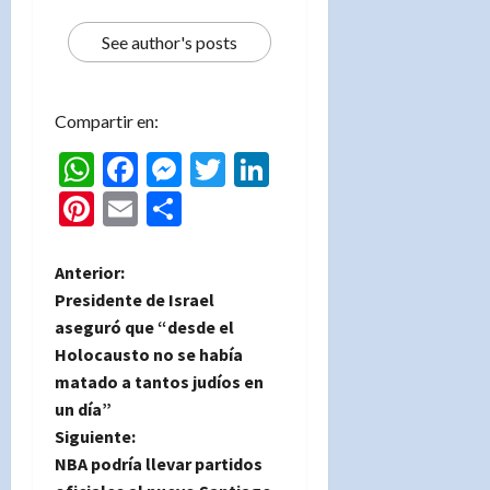
See author's posts
Compartir en:
WhatsApp
Facebook
Messenger
Twitter
LinkedIn
Pinterest
Email
Compartir
N
Anterior:
Presidente de Israel
a
aseguró que “desde el
Holocausto no se había
v
matado a tantos judíos en
e
un día”
Siguiente:
g
NBA podría llevar partidos