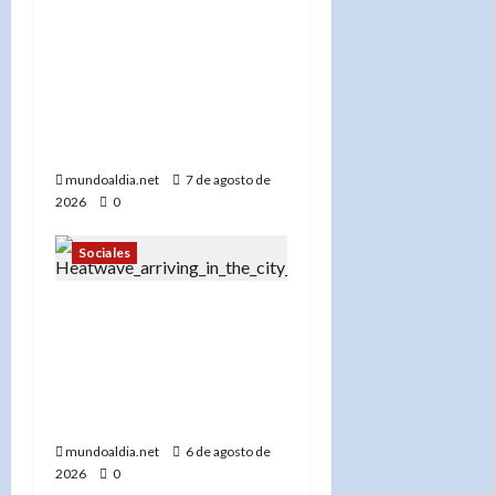
«Más de 300 bomberos en
acción: El FDNY lucha
contra el incendio en el
Bronx que dejó 45
desplazados y una abuela
desaparecida»
mundoaldia.net
7 de agosto de
2026
0
Sociales
«Ola de calor en Nueva
York: Centros de
enfriamiento, tormentas
severas y cómo
protegerse»
mundoaldia.net
6 de agosto de
2026
0