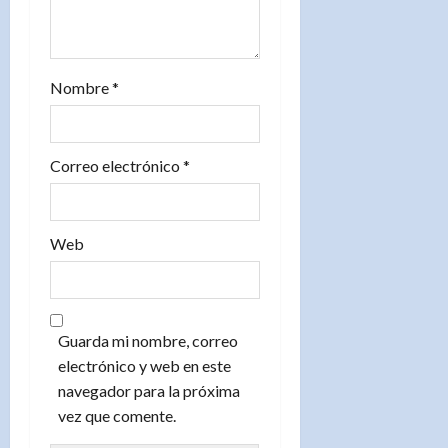
r
a
d
Nombre
*
a
s
Correo electrónico
*
Web
Guarda mi nombre, correo
electrónico y web en este
navegador para la próxima
vez que comente.