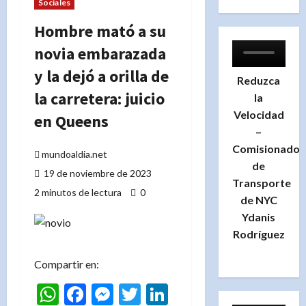
Sociales
Hombre mató a su
novia embarazada
y la dejó a orilla de
Reduzca
la carretera: juicio
la
Velocidad
en Queens
–
Comisionado
mundoaldia.net
de
19 de noviembre de 2023
Transporte
2 minutos de lectura
0
de NYC
Ydanis
Rodríguez
Compartir en:
WhatsApp
Facebook
Messenger
Twitter
LinkedIn