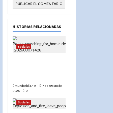
HISTORIAS RELACIONADAS
Sociales
«¡No se acerque! Buscan a
Thomas David Ryan,
sospechoso de homicidio
e incendio en Nueva York»
mundoaldia.net
7 de agosto de
2026
0
Sociales