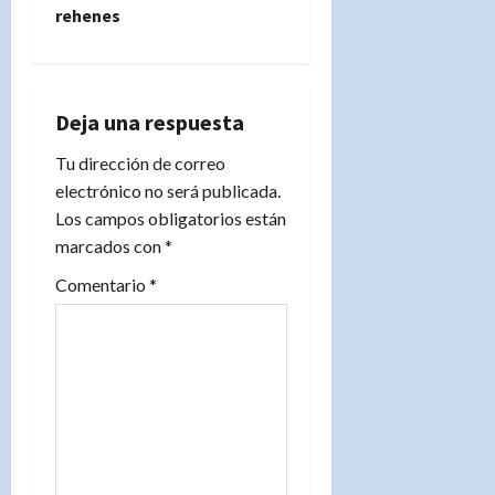
rehenes
a
c
i
Deja una respuesta
Tu dirección de correo
ó
electrónico no será publicada.
n
Los campos obligatorios están
marcados con
*
d
Comentario
*
e
e
n
t