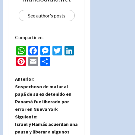
See author's posts
Compartir en:
WhatsApp
Facebook
Messenger
Twitter
LinkedIn
Pinterest
Email
Compartir
N
Anterior:
Sospechoso de matar al
a
papá de su ex detenido en
Panamá fue liberado por
v
error en Nueva York
e
Siguiente:
Israel y Hamás acuerdan una
g
pausa y liberar a algunos