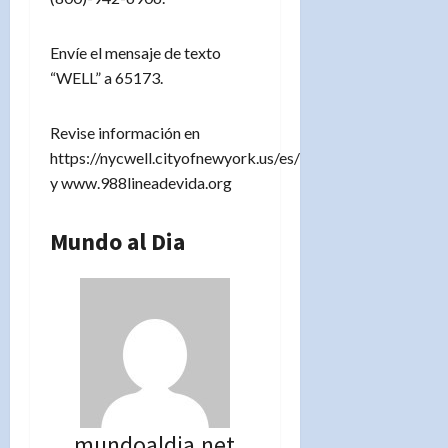
Envíe el mensaje de texto
“WELL” a 65173.
Revise información en
https://nycwell.cityofnewyork.us/es/
y www.988lineadevida.org
Mundo al Dia
mundoaldia.net