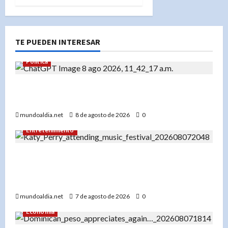
TE PUEDEN INTERESAR
Política
Liderazgo es servir: un legado que une a la
República Dominicana con Nueva York
mundoaldia.net
8 de agosto de 2026
0
Entretenimiento
Festival Presidente 2026: Katy Perry lidera un
cartel espectacular en diciembre en Santo
Domingo
mundoaldia.net
7 de agosto de 2026
0
Economía