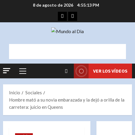
Saltar
8 de agosto de 2026
4:55:13 PM
al
Facebook
Instagram
contenido
VER LOS VÍDEOS
Menú
principal
Inicio
Sociales
Hombre mató a su novia embarazada y la dejó a orilla de la
carretera: juicio en Queens