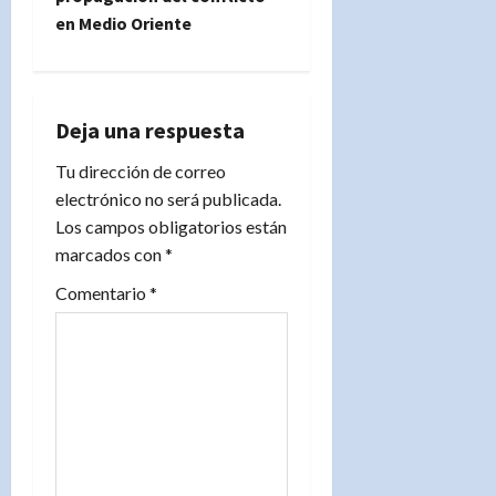
a
en Medio Oriente
c
i
Deja una respuesta
ó
Tu dirección de correo
n
electrónico no será publicada.
Los campos obligatorios están
d
marcados con
*
e
Comentario
*
e
n
t
r