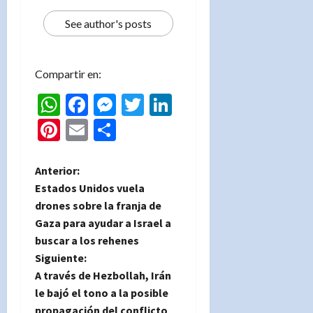
See author's posts
Compartir en:
WhatsApp
Facebook
Messenger
Twitter
LinkedIn
Pinterest
Email
Compartir
N
Anterior:
Estados Unidos vuela
a
drones sobre la franja de
Gaza para ayudar a Israel a
v
buscar a los rehenes
e
Siguiente:
A través de Hezbollah, Irán
g
le bajó el tono a la posible
propagación del conflicto