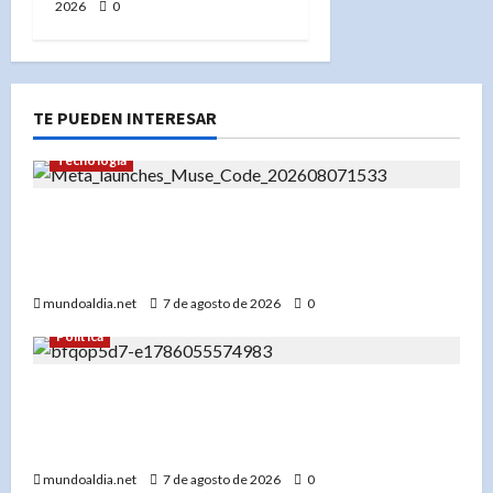
2026
0
TE PUEDEN INTERESAR
Tecnología
Muse Code: La herramienta de Meta que
promete automatizar la programación y atraer
a las grandes empresas
mundoaldia.net
7 de agosto de 2026
0
Política
Adriano Espaillat se mantiene en el Partido
Demócrata y apunta a «salvarlo» tras su derrota
electoral
mundoaldia.net
7 de agosto de 2026
0