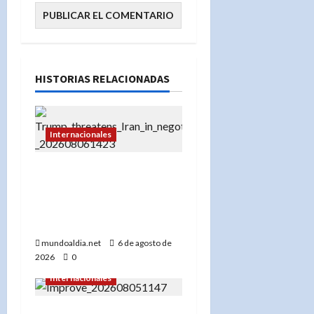
HISTORIAS RELACIONADAS
Internacionales
«Donald Trump advierte
a Irán con un ‘golpe muy
duro’ si incumple las
negociaciones nucleares»
mundoaldia.net
6 de agosto de
2026
0
Internacionales