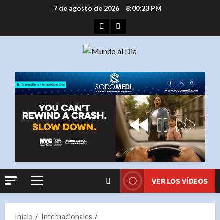
Saltar
7 de agosto de 2026
8:00:24 PM
al
Facebook
Instagram
contenido
VER LOS VÍDEOS
Menú
principal
Inicio
Internacionales