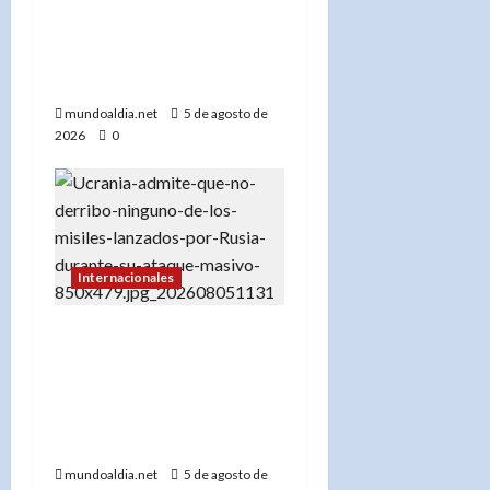
«EE.UU. frena la
exportación de minerales
clave para proteger su
industria militar»
mundoaldia.net
5 de agosto de
2026
0
Internacionales
«Rusia demuestra su
superioridad: Ucrania no
interceptó ningún misil
en el último ataque
masivo»
mundoaldia.net
5 de agosto de