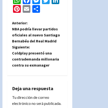
WhatsApp
Facebook
Messenger
Twitter
LinkedIn
Pinterest
Email
Compartir
N
Anterior:
NBA podría llevar partidos
a
oficiales al nuevo Santiago
Bernabéu del Real Madrid
v
Siguiente:
e
Coldplay presentó una
contrademanda millonaria
g
contra su exmanager
a
c
Deja una respuesta
i
Tu dirección de correo
electrónico no será publicada.
ó