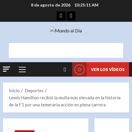
Saltar
8 de agosto de 2026
10:25:12 AM
al
Facebook
Instagram
contenido
VER LOS VÍDEOS
Menú
principal
Inicio
Deportes
Lewis Hamilton recibió la multa más elevada en la historia
de la F1 por una temeraria acción en plena carrera