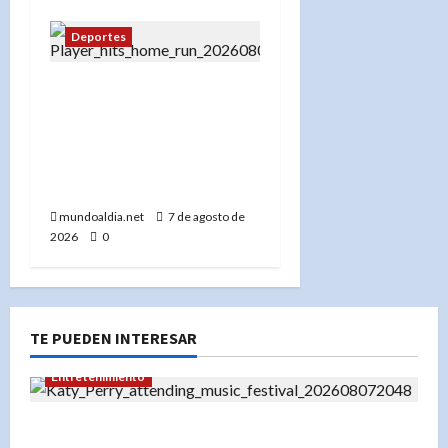
Deportes
De La Cruz abre con
jonrón 19, pero el drama
llegó en el noveno: Rojos
superan a Atléticos 6-5
para barrer la serie
mundoaldia.net
7 de agosto de
2026
0
TE PUEDEN INTERESAR
Entretenimiento
Festival Presidente 2026: Katy Perry lidera un