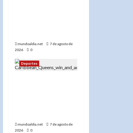
«El estadio enloquece:
República Dominicana
arrasa en los 4×100 y el
público celebra el oro con
euforia»
mundoaldia.net
7 de agosto de
2026
0
Deportes
«El Palacio de Voleibol
vibró: Las Reinas del
Caribe emocionan a
Santo Domingo y avanzan
a la final tras vencer 3-0 a
Puerto Rico»
mundoaldia.net
7 de agosto de
2026
0