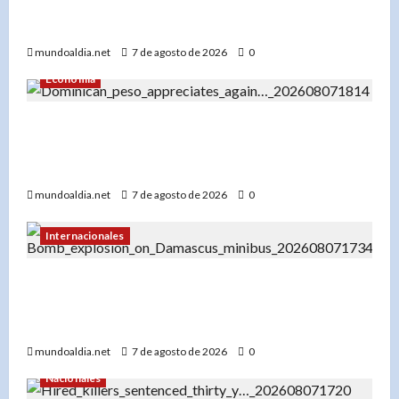
cartel espectacular en diciembre en Santo
Domingo
mundoaldia.net
7 de agosto de 2026
0
Economía
El dólar en RD hoy: Compra a RD$56.87 y venta
a RD$59.57, con el peso dominicano en su mejor
momento del año
mundoaldia.net
7 de agosto de 2026
0
Internacionales
Explosión en microbús en Jaramana: 2 muertos
y 13 heridos en un ataque no reivindicado cerca
de Damasco
mundoaldia.net
7 de agosto de 2026
0
Nacionales