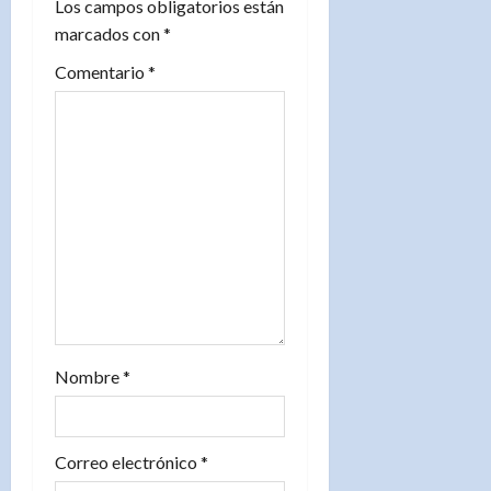
Los campos obligatorios están
n
marcados con
*
d
Comentario
*
e
e
n
t
r
a
Nombre
*
d
a
Correo electrónico
*