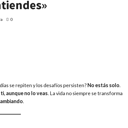
tiendes»
ra
0
artir
 días se repiten y los desafíos persisten?
No estás solo
.
ti, aunque no lo veas
. La vida no siempre se transforma
 cambiando
.