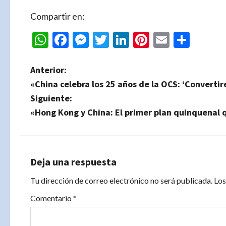
Compartir en:
WhatsApp
Facebook
Messenger
Twitter
LinkedIn
Pinterest
Email
Comp
N
Anterior:
«China celebra los 25 años de la OCS: ‘Converti
a
Siguiente:
v
«Hong Kong y China: El primer plan quinquenal q
e
g
Deja una respuesta
a
Tu dirección de correo electrónico no será publicada.
Los
c
Comentario
*
i