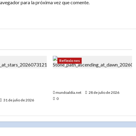
navegador para la próxima vez que comente.
Reflexiones
turna: “El silencio
«Las Grandes Metas se Logran
 el encuentro con
con Pequeños Pasos Invisibles»
”
mundoaldia.net
28 de julio de 2026
0
31 de julio de 2026