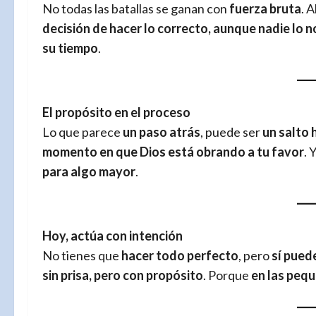
No todas las batallas se ganan con
fuerza bruta
. 
decisión de hacer lo correcto, aunque nadie lo n
su tiempo
.
El propósito en el proceso
Lo que parece
un paso atrás
, puede ser
un salto 
momento en que Dios está obrando a tu favor
. 
para algo mayor
.
Hoy, actúa con intención
No tienes que
hacer todo perfecto
, pero
sí pued
sin prisa, pero con propósito
. Porque
en las peq