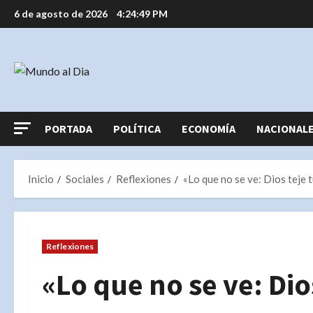
Saltar
6 de agosto de 2026
4:24:49 PM
al
contenido
PORTADA
POLÍTICA
ECONOMÍA
NACIONAL
Inicio
Sociales
Reflexiones
«Lo que no se ve: Dios teje 
Reflexiones
«Lo que no se ve: Dios