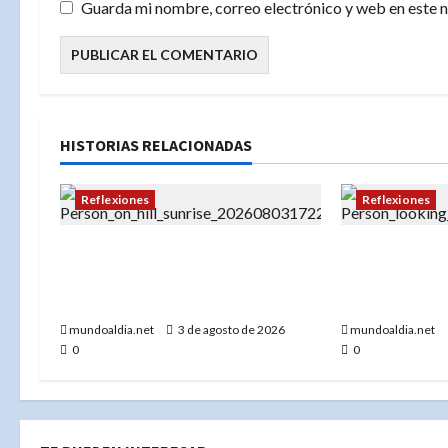
a
Guarda mi nombre, correo electrónico y web en este 
s
HISTORIAS RELACIONADAS
Reflexiones
Reflexiones
🌟 Fe en acción: Confía en el
Reflexión noc
proceso, aunque no veas el
de la noche y
resultado
nuestra alma
mundoaldia.net
3 de agosto de 2026
mundoaldia.net
0
0