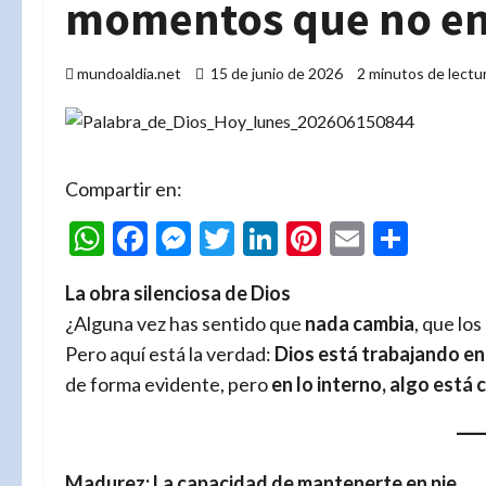
momentos que no en
mundoaldia.net
15 de junio de 2026
2 minutos de lectu
Compartir en:
WhatsApp
Facebook
Messenger
Twitter
LinkedIn
Pinterest
Email
Comp
La obra silenciosa de Dios
¿Alguna vez has sentido que
nada cambia
, que los
Pero aquí está la verdad:
Dios está trabajando en 
de forma evidente, pero
en lo interno, algo está
Madurez: La capacidad de mantenerte en pie