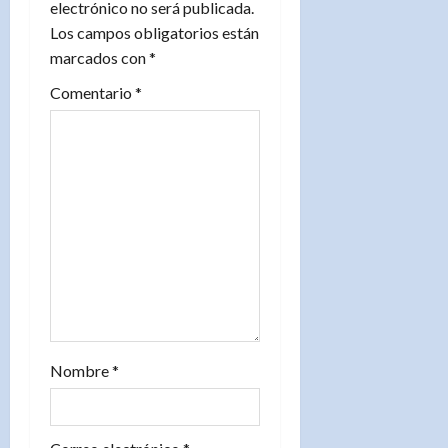
n
electrónico no será publicada.
Los campos obligatorios están
d
marcados con
*
e
Comentario
*
e
n
t
r
a
d
Nombre
*
a
s