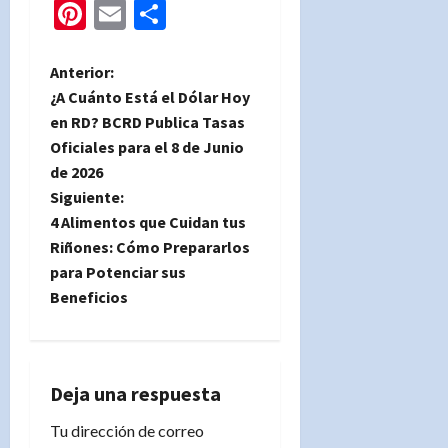
Pinterest
Email
Compartir
N
Anterior:
¿A Cuánto Está el Dólar Hoy
a
en RD? BCRD Publica Tasas
Oficiales para el 8 de Junio
v
de 2026
e
Siguiente:
4 Alimentos que Cuidan tus
g
Riñones: Cómo Prepararlos
para Potenciar sus
a
Beneficios
c
i
Deja una respuesta
ó
Tu dirección de correo