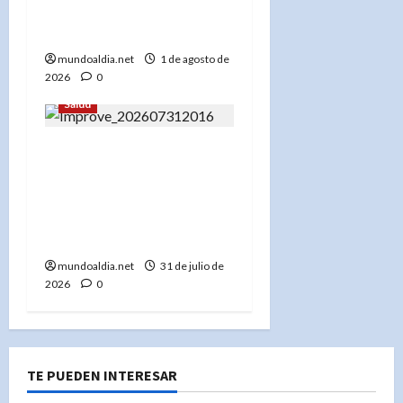
que la Situación Está
Bajo Control»
mundoaldia.net
1 de agosto de
2026
0
Salud
«Estudio Revela que el
Azúcar en la Infancia
Podría Estar Relacionado
con el Riesgo de
Demencia en la Vejez»
mundoaldia.net
31 de julio de
2026
0
TE PUEDEN INTERESAR