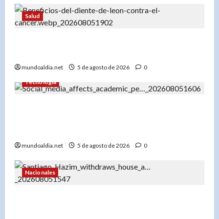
Salud
«Diente de león: Una planta con propiedades
medicinales para el hígado, los riñones y más»
mundoaldia.net
5 de agosto de 2026
0
Tecnología
«El impacto del uso temprano de redes sociales
en el rendimiento académico de los
adolescentes»
mundoaldia.net
5 de agosto de 2026
0
Nacionales
«Santiago Hazim desiste de su pedido de
arresto domiciliario y acepta prisión preventiva