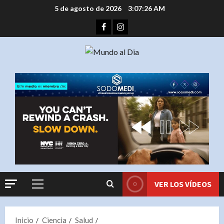
Saltar
5 de agosto de 2026
3:07:26 AM
al
Facebook
Instagram
contenido
VER LOS VÍDEOS
Menú
principal
Inicio
Ciencia
Salud