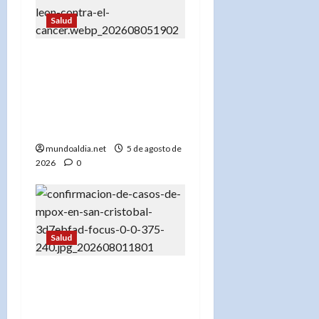
Salud
«Diente de león: Una
planta con propiedades
medicinales para el
hígado, los riñones y
más»
mundoaldia.net
5 de agosto de
2026
0
Salud
«Tres Casos de Viruela
Símica en San Cristóbal:
Autoridades Aseguran