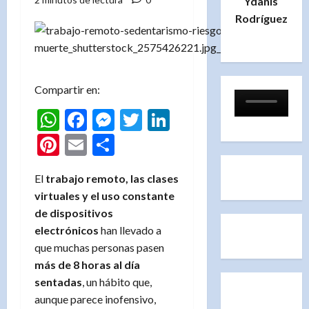
Ydanis
Rodríguez
Compartir en:
WhatsApp
Facebook
Messenger
Twitter
LinkedIn
Pinterest
Email
Compartir
El
trabajo remoto, las clases
virtuales y el uso constante
de dispositivos
electrónicos
han llevado a
que muchas personas pasen
más de 8 horas al día
sentadas
, un hábito que,
aunque parece inofensivo,