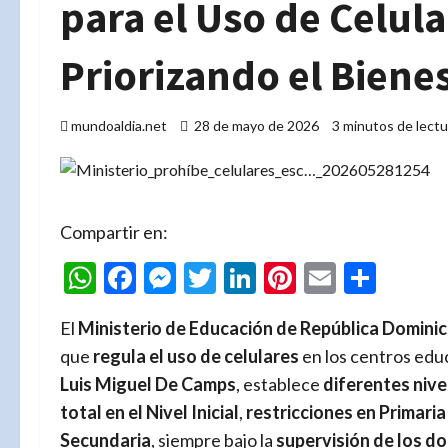
para el Uso de Celula
Priorizando el Bienes
mundoaldia.net
28 de mayo de 2026
3 minutos de lectu
Compartir en:
WhatsApp
Facebook
Messenger
Twitter
LinkedIn
Pinterest
Email
Comp
El
Ministerio de Educación de República Domini
que
regula el uso de celulares
en los centros educ
Luis Miguel De Camps
, establece
diferentes nive
total en el Nivel Inicial
,
restricciones en Primaria
Secundaria
, siempre bajo la
supervisión de los d