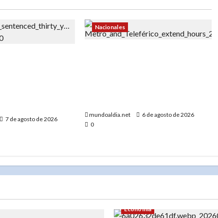
Nacionales
«Metro y Teleférico de Santo
dena a 30 años a
Domingo amplían horario por los
por tentativa de
Juegos Centroamericanos 2026:
Capotillo:
Medidas para una movilidad
D$100 mil por
eficiente»
mujer
mundoaldia.net
6 de agosto de 2026
7 de agosto de 2026
0
Economía