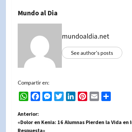
Mundo al Dia
mundoaldia.net
See author's posts
Compartir en:
WhatsApp
Facebook
Messenger
Twitter
LinkedIn
Pinterest
Email
Comp
N
Anterior:
«Dolor en Kenia: 16 Alumnas Pierden la Vida en 
a
Respuesta»