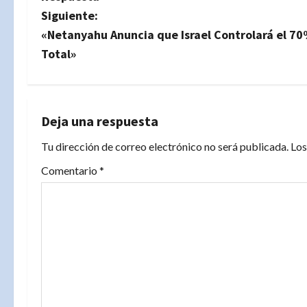
v
Siguiente:
«Netanyahu Anuncia que Israel Controlará el 70
e
Total»
g
a
Deja una respuesta
c
Tu dirección de correo electrónico no será publicada.
Los
i
Comentario
*
ó
n
d
e