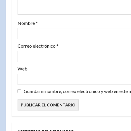
e
n
t
Nombre
*
r
Correo electrónico
*
a
d
Web
a
s
Guarda mi nombre, correo electrónico y web en este 