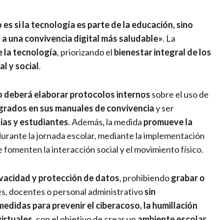
 es si la tecnología es parte de la educación, sino
 a una convivencia digital más saludable»
. La
 la tecnología
, priorizando el
bienestar integral de los
l y social
.
 deberá elaborar protocolos internos
sobre el uso de
grados en sus manuales de convivencia
y ser
lias y estudiantes
. Además, la medida
promueve la
urante la jornada escolar, mediante la implementación
 fomenten la interacción social y el movimiento físico.
ivacidad y protección de datos
, prohibiendo
grabar o
s, docentes o personal administrativo
sin
medidas para prevenir el ciberacoso, la humillación
virtuales
, con el objetivo de crear un
ambiente escolar