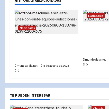
HISTORIAS RELACIONADAS
Nacionales
Tribunal con
Nacionales
dos hombres 
«República Dominicana vence 5-
asesinato en 
1 a Venezuela y revalida su
Ofrecieron R
título en softbol en Santo
matar a una 
Domingo 2026»
mundoaldia.net
0
mundoaldia.net
8 de agosto de 2026
0
TE PUEDEN INTERESAR
Ciencia