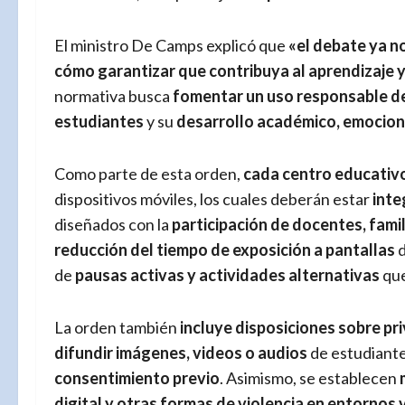
El ministro De Camps explicó que
«el debate ya no
cómo garantizar que contribuya al aprendizaje y
normativa busca
fomentar un uso responsable de
estudiantes
y su
desarrollo académico, emociona
Como parte de esta orden,
cada centro educativo
dispositivos móviles, los cuales deberán estar
inte
diseñados con la
participación de docentes, fami
reducción del tiempo de exposición a pantallas
d
de
pausas activas y actividades alternativas
que
La orden también
incluye disposiciones sobre pr
difundir imágenes, videos o audios
de estudiante
consentimiento previo
. Asimismo, se establecen
digital y otras formas de violencia en entornos 