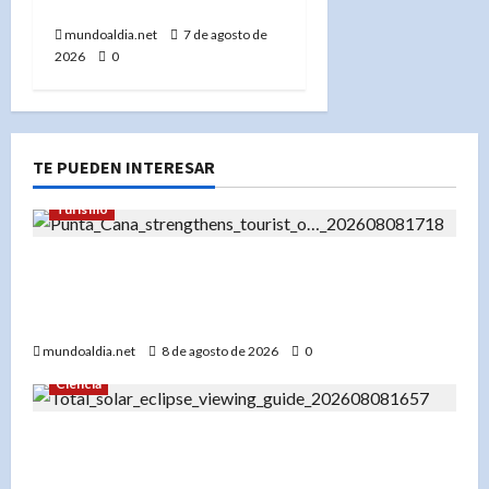
desaparecida»
mundoaldia.net
7 de agosto de
2026
0
TE PUEDEN INTERESAR
Turismo
«El futuro del turismo en Punta Cana: Cómo el
turismo de experiencias está redefiniendo el
destino»
mundoaldia.net
8 de agosto de 2026
0
Ciencia
«Eclipse total de sol 12 de agosto 2026: Un
espectáculo único con alineación planetaria y