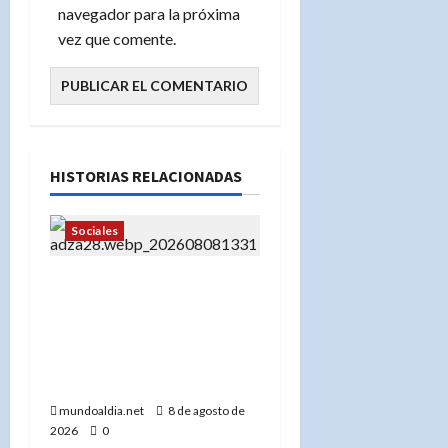
navegador para la próxima
vez que comente.
HISTORIAS RELACIONADAS
Sociales
«DHS celebra deportación
de Kaitlyn Tracey: ‘Es
hora de llevarla a casa’
tras agredir a
adolescente pro-Trump»
mundoaldia.net
8 de agosto de
2026
0