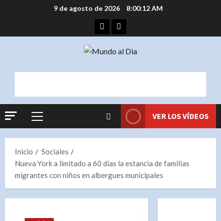
Saltar
9 de agosto de 2026
8:00:13 AM
al
Facebook
Instagram
contenido
VER LOS VÍDEOS
Menú
principal
Inicio
Sociales
Nueva York a limitado a 60 días la estancia de familias
migrantes con niños en albergues municipales