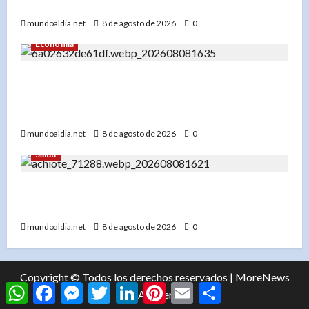
Perseidas»
mundoaldia.net
8 de agosto de 2026
0
Economía
«El Banco Mundial usa IA para su informe: Cómo
la inteligencia artificial puede ser clave para el
desarrollo global»
mundoaldia.net
8 de agosto de 2026
0
Salud
«Achiote y estrés oxidativo: ¿Pueden sus hojas
ayudar a combatir el envejecimiento?»
mundoaldia.net
8 de agosto de 2026
0
Copyright © Todos los derechos reservados
|
MoreNews
WhatsApp
Facebook
Messenger
Twitter
LinkedIn
Pinterest
Email
Compartir
por AF themes.