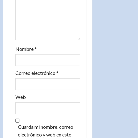
t
r
a
d
Nombre
*
a
s
Correo electrónico
*
Web
Guarda mi nombre, correo
electrónico y web en este