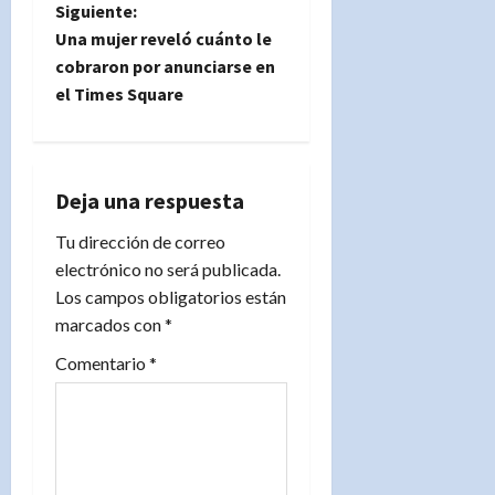
e
Siguiente:
Una mujer reveló cuánto le
g
cobraron por anunciarse en
el Times Square
a
c
i
Deja una respuesta
Tu dirección de correo
ó
electrónico no será publicada.
n
Los campos obligatorios están
marcados con
*
d
Comentario
*
e
e
n