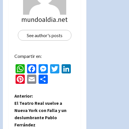
mundoaldia.net
See author's posts
Compartir en:
WhatsApp
Facebook
Messenger
Twitter
LinkedIn
Pinterest
Email
Compartir
N
Anterior:
El Teatro Real vuelve a
a
Nueva York con Falla y un
deslumbrante Pablo
v
Ferrández