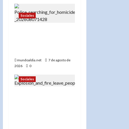
Sociales
«¡No se acerque! Buscan a
Thomas David Ryan,
sospechoso de homicidio
e incendio en Nueva York»
mundoaldia.net
7 de agosto de
2026
0
Sociales
«Más de 300 bomberos en
acción: El FDNY lucha
contra el incendio en el
Bronx que dejó 45
desplazados y una abuela