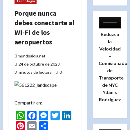
Tecnología
Porque nunca
debes conectarte al
Wi-Fi de los
Reduzca
aeropuertos
la
Velocidad
–
mundoaldia.net
Comisionado
24 de octubre de 2023
de
3 minutos de lectura
0
Transporte
de NYC
Ydanis
Rodríguez
Compartir en:
WhatsApp
Facebook
Messenger
Twitter
LinkedIn
Pinterest
Email
Compartir