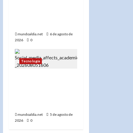
teléfonos desde el 15 de
agosto de 2026: Guía
para no quedarte sin
servicio»
mundoaldia.net
6 de agosto de
2026
0
Tecnología
«El impacto del uso
temprano de redes
sociales en el
rendimiento académico
de los adolescentes»
mundoaldia.net
5 de agosto de
2026
0