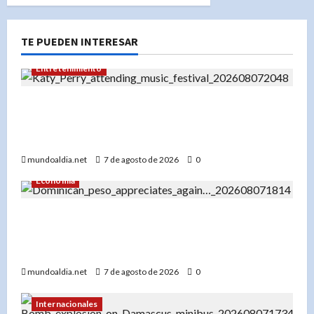
TE PUEDEN INTERESAR
Entretenimiento
Festival Presidente 2026: Katy Perry lidera un
cartel espectacular en diciembre en Santo
Domingo
mundoaldia.net
7 de agosto de 2026
0
Economía
El dólar en RD hoy: Compra a RD$56.87 y venta
a RD$59.57, con el peso dominicano en su mejor
momento del año
mundoaldia.net
7 de agosto de 2026
0
Internacionales