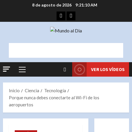
Saltar
8 de agosto de 2026
9:21:11 AM
al
Facebook
Instagram
contenido
VER LOS VÍDEOS
Menú
principal
Inicio
Ciencia
Tecnología
Porque nunca debes conectarte al Wi-Fi de los
aeropuertos