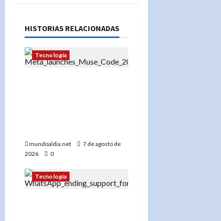
HISTORIAS RELACIONADAS
Tecnología
Muse Code: La
herramienta de Meta que
promete automatizar la
programación y atraer a
las grandes empresas
mundoaldia.net
7 de agosto de
2026
0
Tecnología
«WhatsApp dejará de
funcionar en estos