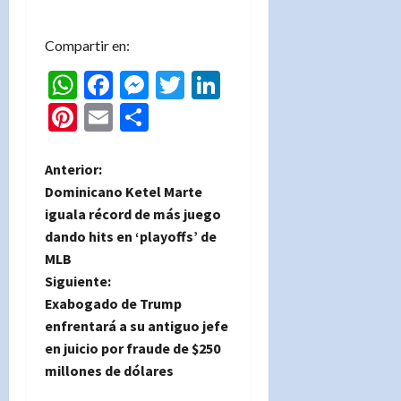
Compartir en:
WhatsApp
Facebook
Messenger
Twitter
LinkedIn
Pinterest
Email
Compartir
N
Anterior:
Dominicano Ketel Marte
a
iguala récord de más juego
dando hits en ‘playoffs’ de
v
MLB
e
Siguiente:
Exabogado de Trump
g
enfrentará a su antiguo jefe
en juicio por fraude de $250
a
millones de dólares