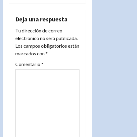
c
i
Deja una respuesta
ó
Tu dirección de correo
n
electrónico no será publicada.
Los campos obligatorios están
d
marcados con
*
e
Comentario
*
e
n
t
r
a