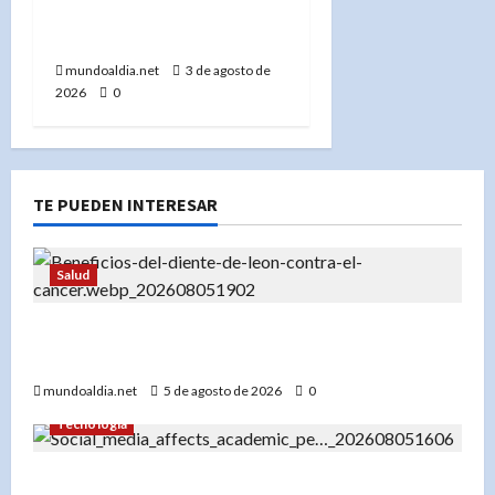
poder de la Inteligencia
Artificial
mundoaldia.net
3 de agosto de
2026
0
TE PUEDEN INTERESAR
Salud
«Diente de león: Una planta con propiedades
medicinales para el hígado, los riñones y más»
mundoaldia.net
5 de agosto de 2026
0
Tecnología
«El impacto del uso temprano de redes sociales