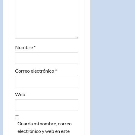
t
r
a
d
Nombre
*
a
s
Correo electrónico
*
Web
Guarda mi nombre, correo
electrónico y web en este