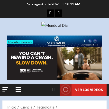
Saltar
6 de agosto de 2026
5:38:11 AM
al
Facebook
Instagram
contenido
VER LOS VÍDEOS
Menú
principal
Inicio
Ciencia
Tecnología