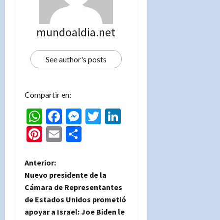
mundoaldia.net
See author's posts
Compartir en:
WhatsApp
Facebook
Messenger
Twitter
LinkedIn
Pinterest
Email
Compartir
N
Anterior:
Nuevo presidente de la
a
Cámara de Representantes
de Estados Unidos prometió
v
apoyar a Israel: Joe Biden le