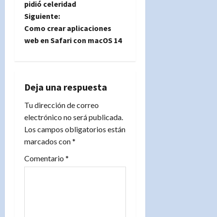
e
pidió celeridad
Siguiente:
g
Como crear aplicaciones
web en Safari con macOS 14
a
c
i
Deja una respuesta
Tu dirección de correo
ó
electrónico no será publicada.
n
Los campos obligatorios están
marcados con
*
d
Comentario
*
e
e
n