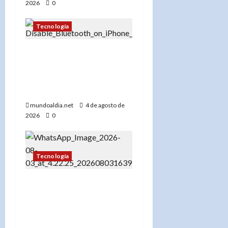
2026
0
Tecnología
«El debate sobre el
Bluetooth en el iPhone:
¿Seguridad o
comodidad?»
mundoaldia.net
4 de agosto de
2026
0
Tecnología
La Cámara de Comercio
de Washington Heights e
Inwood y Viox.ai invitan
al público a descubrir el