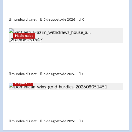
en el rendimiento académico de los
adolescentes»
mundoaldia.net
5 de agosto de 2026
0
Nacionales
«Santiago Hazim desiste de su pedido de
arresto domiciliario y acepta prisión preventiva
en el caso Senasa»
mundoaldia.net
5 de agosto de 2026
0
Deportes
«Yeral Núñez: De pupilo de Félix Sánchez a
campeón de los 400 metros vallas en Santo
Domingo 2026»
mundoaldia.net
5 de agosto de 2026
0